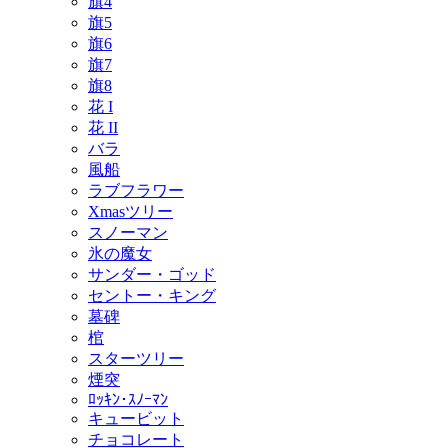
旗4
旗5
旗6
旗7
旗8
花 I
花 II
バラ
風船
ラブフラワー
Xmasツリー
スノーマン
氷の魔女
サンダー・ゴッド
セントー・キング
墓碑
棺
スターツリー
煙突
ﾛｯｷﾝ･ｽﾉｰﾏﾝ
キュービット
チョコレート