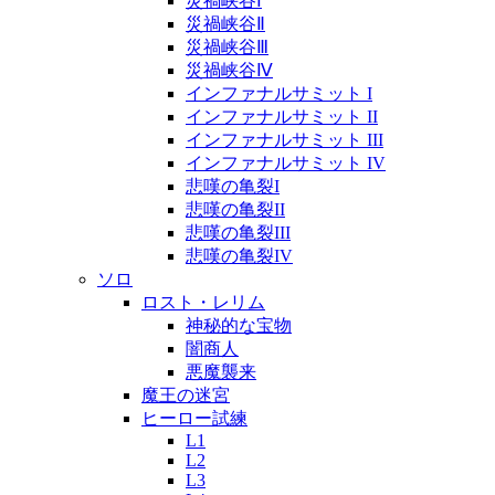
災禍峡谷Ⅰ
災禍峡谷Ⅱ
災禍峡谷Ⅲ
災禍峡谷Ⅳ
インファナルサミット I
インファナルサミット II
インファナルサミット III
インファナルサミット IV
悲嘆の亀裂I
悲嘆の亀裂II
悲嘆の亀裂III
悲嘆の亀裂IV
ソロ
ロスト・レリム
神秘的な宝物
闇商人
悪魔襲来
魔王の迷宮
ヒーロー試練
L1
L2
L3