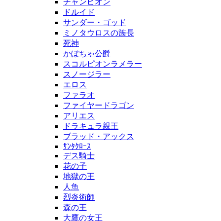
チャンピオン
ドルイド
サンダー・ゴッド
ミノタウロスの族長
死神
かぼちゃ公爵
スコルピオンラメラー
スノージラー
エロス
ファラオ
ファイヤードラゴン
アリエス
ドラキュラ親王
ブラッド・アックス
ｻﾝﾀｸﾛｰｽ
デス騎士
花の子
地獄の王
人魚
烈炎術師
森の王
大鷹の女王