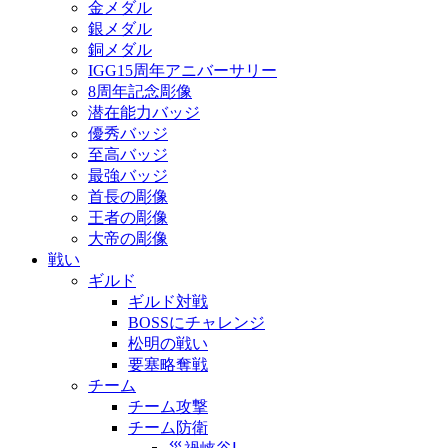
金メダル
銀メダル
銅メダル
IGG15周年アニバーサリー
8周年記念彫像
潜在能力バッジ
優秀バッジ
至高バッジ
最強バッジ
首長の彫像
王者の彫像
大帝の彫像
戦い
ギルド
ギルド対戦
BOSSにチャレンジ
松明の戦い
要塞略奪戦
チーム
チーム攻撃
チーム防衛