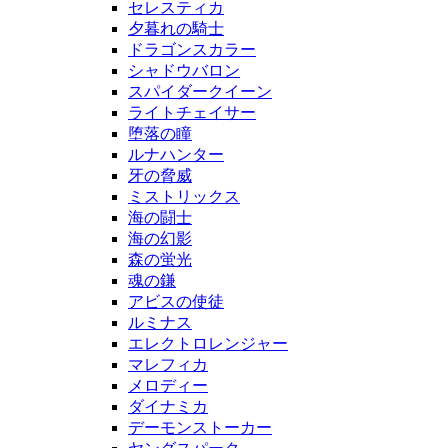
セレスティカ
夕暮れの騎士
ドラゴンスカラー
シャドウバロン
スパイダークイーン
ライトチェイサー
堕落の瞳
ルナハンター
牙の脅威
ミストリックス
海の闘士
海の幻影
森の蛍光
魂の鎌
アビスの使徒
ルミナス
エレクトロレンジャー
マレフィカ
メロディー
ダイナミカ
デーモンストーカー