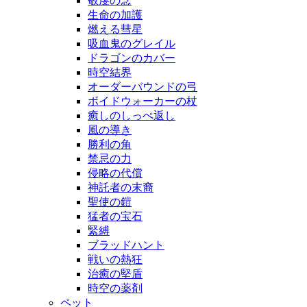
敬虔の念
生命の加護
燃える彗星
吸血鬼のグレイル
ドラゴンのカバー
時空結界
オーダーバウンドの弓
ボイドウォーカーの杖
癒しのしっぺ返し
風の導き
勝利の角
禁忌の力
侵略の代償
神託者の末裔
聖使の鎧
猛者の宝石
緊縛
ブラッドハント
戦いの熱狂
治癒の堅盾
時空の薬剤
ペット