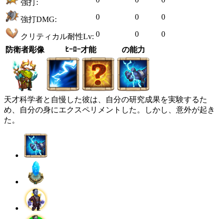
強打:
0
0
0
強打DMG:
0
0
0
クリティカル耐性Lv:
防衛者彫像
ﾋｰﾛｰ才能
の能力
天才科学者と自慢した彼は、自分の研究成果を実験するた
め、自分の身にエクスペリメントした。しかし、意外が起き
た。