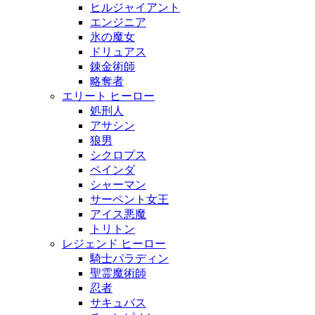
ヒルジャイアント
エンジニア
氷の魔女
ドリュアス
錬金術師
略奪者
エリート ヒーロー
処刑人
アサシン
狼男
シクロプス
ペインダ
シャーマン
サーペント女王
アイス悪魔
トリトン
レジェンド ヒーロー
騎士パラディン
聖霊魔術師
忍者
サキュバス