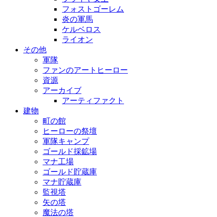
フォストゴーレム
炎の軍馬
ケルベロス
ライオン
その他
軍隊
ファンのアートヒーロー
資源
アーカイブ
アーティファクト
建物
町の館
ヒーローの祭壇
軍隊キャンプ
ゴールド採鉱場
マナ工場
ゴールド貯蔵庫
マナ貯蔵庫
監視塔
矢の塔
魔法の塔