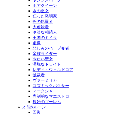
ヤングスパーク
ボアクイーン
水の巫女
狂った発明家
斧の処罰者
大虐殺者
冷淡な相続人
王国のミイラ
虚像
悲しみのハープ奏者
蛮族ライダー
冷たい聖女
洒脱なドロイド
レディ・ウェルドコア
独裁者
ヴァーミリカ
コズミックボクサー
マークシャ
専制的なマエストロ
原始のゴーレム
才能&ルーン
回復