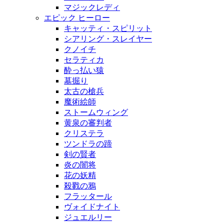
マジックレディ
エピック ヒーロー
キャッティ・スピリット
シアリング・スレイヤー
クノイチ
セラティカ
酔っ払い猿
墓掘り
太古の槍兵
魔術絵師
ストームウィング
黄泉の審判者
クリステラ
ツンドラの蹄
剣の賢者
炎の闇将
花の妖精
殺戮の鴉
フラッタール
ヴォイドナイト
ジュエルリー