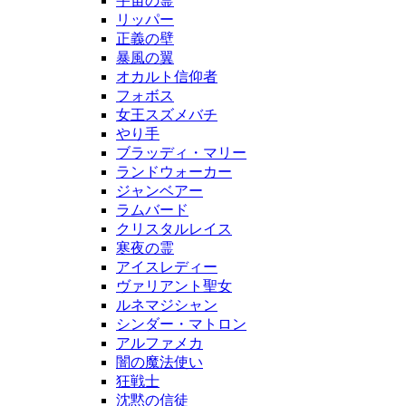
宇宙の霊
リッパー
正義の壁
暴風の翼
オカルト信仰者
フォボス
女王スズメバチ
やり手
ブラッディ・マリー
ランドウォーカー
ジャンベアー
ラムバード
クリスタルレイス
寒夜の霊
アイスレディー
ヴァリアント聖女
ルネマジシャン
シンダー・マトロン
アルファメカ
闇の魔法使い
狂戦士
沈黙の信徒