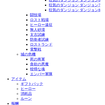
狂気のダンジョン ダンジョン6
狂気のダンジョン ダンジョン7
狂気のダンジョン ダンジョン8
闘技場
ロスト戦場
ヒーロー遠征
無人砂漠
太古試練
防衛者試練
ロストランド
電撃戦
城の危機
死の将軍
貪欲の悪魔
狡猾な魂
エンバー軍隊
アイテム
ギフトパック
ヒーロー
消耗品
ルーン
報酬