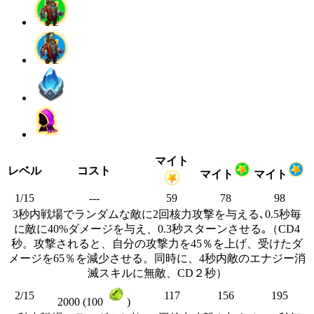
マイト
レベル
コスト
マイト
マイト
1/15
---
59
78
98
3秒内戦場でランダムな敵に2回核力攻撃を与える､0.5秒毎
に敵に40%ダメージを与え、0.3秒スターンさせる｡（CD4
秒。攻撃されると、自分の攻撃力を45％を上げ、受けたダ
メージを65％を減少させる。同時に、4秒内敵のエナジー消
滅スキルに無敵、CD２秒）
2/15
117
156
195
2000 (100
)