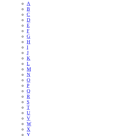
A
B
C
D
E
F
G
H
I
J
K
L
M
N
O
P
Q
R
S
T
U
V
W
X
Y