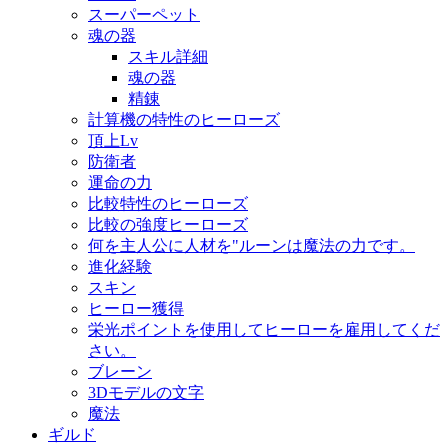
スーパーペット
魂の器
スキル詳細
魂の器
精錬
計算機の特性のヒーローズ
頂上Lv
防衛者
運命の力
比較特性のヒーローズ
比較の強度ヒーローズ
何を主人公に人材を"ルーンは魔法の力です。
進化経験
スキン
ヒーロー獲得
栄光ポイントを使用してヒーローを雇用してくだ
さい。
ブレーン
3Dモデルの文字
魔法
ギルド