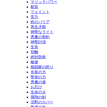
マジックパワー
殺気
フェイント
蛮力
鉄のバリア
再生才能
神聖なライト
悪魔の契約
神聖討伐
生気
切離
絶対防衛
敏捷
格闘家の怒り
先覚の力
聖使の力
悪魔の盾
お忍び
生命の火
飛翔の剣
沈黙のカバー