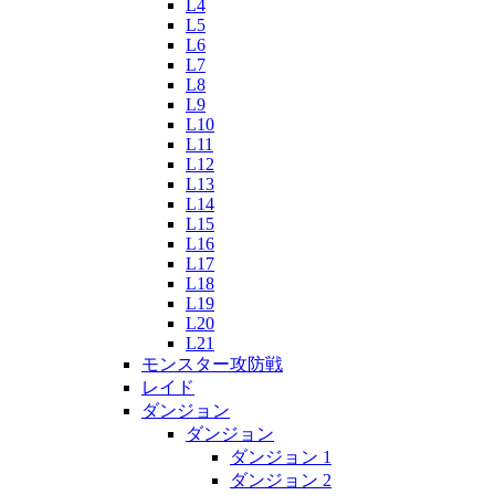
L4
L5
L6
L7
L8
L9
L10
L11
L12
L13
L14
L15
L16
L17
L18
L19
L20
L21
モンスター攻防戦
レイド
ダンジョン
ダンジョン
ダンジョン 1
ダンジョン 2