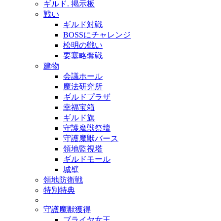
ギルド. 掲示板
戦い
ギルド対戦
BOSSにチャレンジ
松明の戦い
要塞略奪戦
建物
会議ホール
魔法研究所
ギルドプラザ
幸福宝箱
ギルド旗
守護魔獣祭壇
守護魔獣バース
領地監視塔
ギルドモール
城壁
領地防衛戦
特別特典
守護魔獣獲得
ブライヤ女王