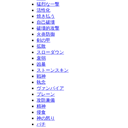
猛烈な一撃
活性化
焼き払う
自己破壊
破壊的攻撃
火炎防御
剣の甲
拡散
スローダウン
衰弱
凶暴
ストーンスキン
戦神
執念
ヴァンパイア
ブレーン
攻防兼備
精神
侵食
神の怒り
バチ