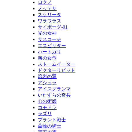
ロクノ
メッテサ
スケリータ
ワラワラス
サイボーグ-01
光の女神
サスコーチ
エスピリター
ハートガリ
海の女帝
ストームイーター
ドクターリビット
熔岩の翼
アシュラ
アイスグランマ
いたずらの奇兵
心の術師
コモドラ
ラズリ
プラント戦士
薔薇の騎士