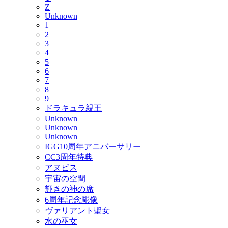
Z
Unknown
1
2
3
4
5
6
7
8
9
ドラキュラ親王
Unknown
Unknown
Unknown
IGG10周年アニバーサリー
CC3周年特典
アヌビス
宇宙の空間
輝きの神の席
6周年記念彫像
ヴァリアント聖女
水の巫女