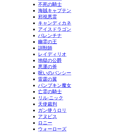
不死の騎士
海賊キャプテン
邪視悪霊
キャンディカネ
アイスドラゴン
バレンチナ
幽霊の王
訓獣師
レイディリオ
地獄の公爵
悪運の斧
呪いのバンシー
雷霆の翼
パンプキン魔女
亡霊の騎士
リル·ニック
天使裁判
ガン使うロリ
アヌビス
ロニー
ウォーローズ