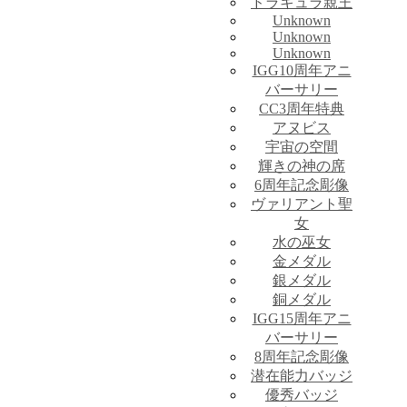
ドラキュラ親王
Unknown
Unknown
Unknown
IGG10周年アニ
バーサリー
CC3周年特典
アヌビス
宇宙の空間
輝きの神の席
6周年記念彫像
ヴァリアント聖
女
水の巫女
金メダル
銀メダル
銅メダル
IGG15周年アニ
バーサリー
8周年記念彫像
潜在能力バッジ
優秀バッジ