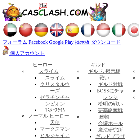
フォーラム
Facebook
Google Play
掲示板
ダウンロード
個人アカウント
ヒーロー
ギルド
スライム
ギルド. 掲示板
スライム
戦い
クリスタルウ
ギルド対戦
ーズ
BOSSにチャ
ゼラチンチャ
レンジ
ンピオン
松明の戦い
ﾏｽﾀｰｽﾗｲﾑ
要塞略奪戦
ノーマル ヒーロー
建物
天使
会議ホール
マークスマン
魔法研究所
ヒルジャイア
ギルドプラザ