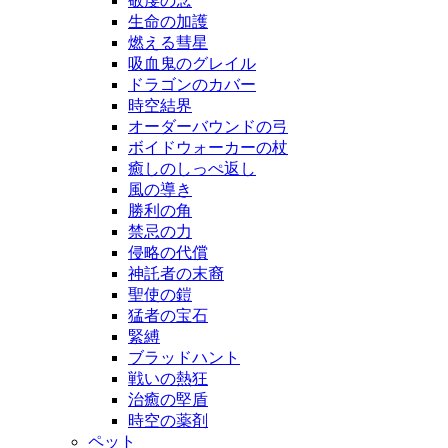
敬虔の念
生命の加護
燃える彗星
吸血鬼のグレイル
ドラゴンのカバー
時空結界
オーダーバウンドの弓
ボイドウォーカーの杖
癒しのしっぺ返し
風の導き
勝利の角
禁忌の力
侵略の代償
神託者の末裔
聖使の鎧
猛者の宝石
緊縛
ブラッドハント
戦いの熱狂
治癒の堅盾
時空の薬剤
ペット