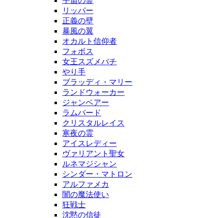
宇宙の霊
リッパー
正義の壁
暴風の翼
オカルト信仰者
フォボス
女王スズメバチ
やり手
ブラッディ・マリー
ランドウォーカー
ジャンベアー
ラムバード
クリスタルレイス
寒夜の霊
アイスレディー
ヴァリアント聖女
ルネマジシャン
シンダー・マトロン
アルファメカ
闇の魔法使い
狂戦士
沈黙の信徒