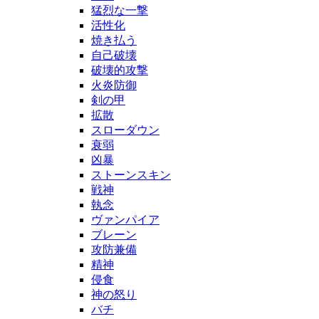
猛烈な一撃
活性化
焼き払う
自己破壊
破壊的攻撃
火炎防御
剣の甲
拡散
スローダウン
衰弱
凶暴
ストーンスキン
戦神
執念
ヴァンパイア
ブレーン
攻防兼備
精神
侵食
神の怒り
バチ