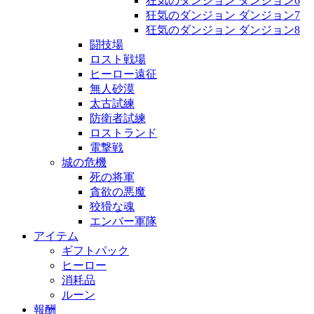
狂気のダンジョン ダンジョン6
狂気のダンジョン ダンジョン7
狂気のダンジョン ダンジョン8
闘技場
ロスト戦場
ヒーロー遠征
無人砂漠
太古試練
防衛者試練
ロストランド
電撃戦
城の危機
死の将軍
貪欲の悪魔
狡猾な魂
エンバー軍隊
アイテム
ギフトパック
ヒーロー
消耗品
ルーン
報酬