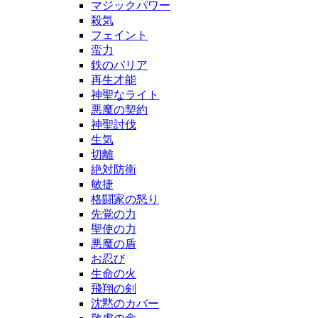
マジックパワー
殺気
フェイント
蛮力
鉄のバリア
再生才能
神聖なライト
悪魔の契約
神聖討伐
生気
切離
絶対防衛
敏捷
格闘家の怒り
先覚の力
聖使の力
悪魔の盾
お忍び
生命の火
飛翔の剣
沈黙のカバー