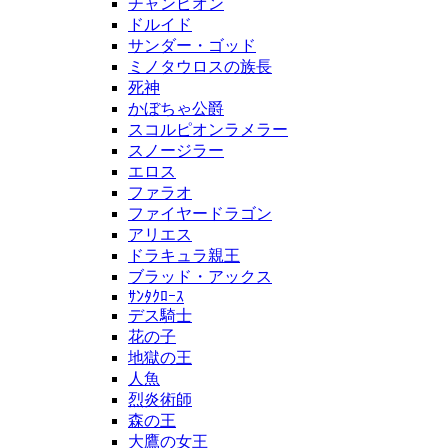
チャンピオン
ドルイド
サンダー・ゴッド
ミノタウロスの族長
死神
かぼちゃ公爵
スコルピオンラメラー
スノージラー
エロス
ファラオ
ファイヤードラゴン
アリエス
ドラキュラ親王
ブラッド・アックス
ｻﾝﾀｸﾛｰｽ
デス騎士
花の子
地獄の王
人魚
烈炎術師
森の王
大鷹の女王