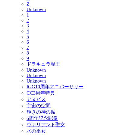
Z
Unknown
1
2
3
4
5
6
7
8
9
ドラキュラ親王
Unknown
Unknown
Unknown
IGG10周年アニバーサリー
CC3周年特典
アヌビス
宇宙の空間
輝きの神の席
6周年記念彫像
ヴァリアント聖女
水の巫女