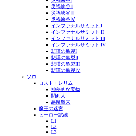
災禍峡谷Ⅰ
災禍峡谷Ⅱ
災禍峡谷Ⅲ
災禍峡谷Ⅳ
インファナルサミット I
インファナルサミット II
インファナルサミット III
インファナルサミット IV
悲嘆の亀裂I
悲嘆の亀裂II
悲嘆の亀裂III
悲嘆の亀裂IV
ソロ
ロスト・レリム
神秘的な宝物
闇商人
悪魔襲来
魔王の迷宮
ヒーロー試練
L1
L2
L3