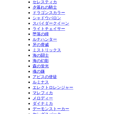
セレスティカ
夕暮れの騎士
ドラゴンスカラー
シャドウバロン
スパイダークイーン
ライトチェイサー
堕落の瞳
ルナハンター
牙の脅威
ミストリックス
海の闘士
海の幻影
森の蛍光
魂の鎌
アビスの使徒
ルミナス
エレクトロレンジャー
マレフィカ
メロディー
ダイナミカ
デーモンストーカー