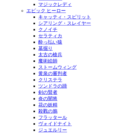
マジックレディ
エピック ヒーロー
キャッティ・スピリット
シアリング・スレイヤー
クノイチ
セラティカ
酔っ払い猿
墓掘り
太古の槍兵
魔術絵師
ストームウィング
黄泉の審判者
クリステラ
ツンドラの蹄
剣の賢者
炎の闇将
花の妖精
殺戮の鴉
フラッタール
ヴォイドナイト
ジュエルリー