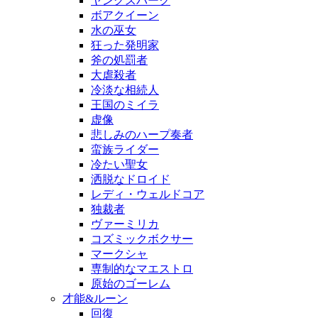
ヤングスパーク
ボアクイーン
水の巫女
狂った発明家
斧の処罰者
大虐殺者
冷淡な相続人
王国のミイラ
虚像
悲しみのハープ奏者
蛮族ライダー
冷たい聖女
洒脱なドロイド
レディ・ウェルドコア
独裁者
ヴァーミリカ
コズミックボクサー
マークシャ
専制的なマエストロ
原始のゴーレム
才能&ルーン
回復