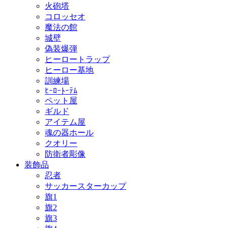
火砲塔
コロッセオ
魔法の館
城壁
偽装爆弾
ヒーロートラップ
ヒーロー基地
訓練場
ﾋｰﾛｰﾄｰﾃﾑ
ペット屋
ギルド
アイテム屋
魂の器ホール
クオリー
防衛者彫像
装飾品
忍者
サッカースターカップ
旗1
旗2
旗3