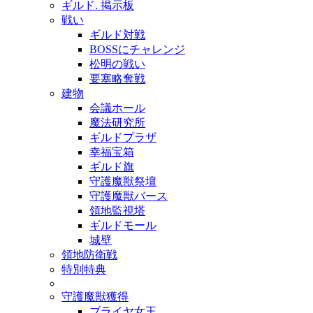
ギルド. 掲示板
戦い
ギルド対戦
BOSSにチャレンジ
松明の戦い
要塞略奪戦
建物
会議ホール
魔法研究所
ギルドプラザ
幸福宝箱
ギルド旗
守護魔獣祭壇
守護魔獣バース
領地監視塔
ギルドモール
城壁
領地防衛戦
特別特典
守護魔獣獲得
ブライヤ女王