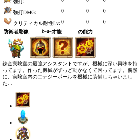
強打:
0
0
0
強打DMG:
0
0
0
クリティカル耐性Lv:
防衛者彫像
ﾋｰﾛｰ才能
の能力
錬金実験室の最強アシスタントですが、機械に深い興味を持
ってます。作った機械がずっど動かなくて困ってます。偶然
に、実験室内のエナジーボールを機械に装備しちゃいまし
た…