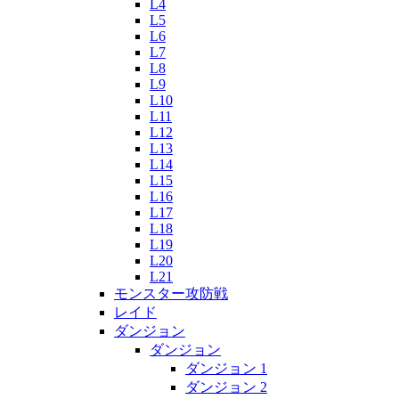
L4
L5
L6
L7
L8
L9
L10
L11
L12
L13
L14
L15
L16
L17
L18
L19
L20
L21
モンスター攻防戦
レイド
ダンジョン
ダンジョン
ダンジョン 1
ダンジョン 2