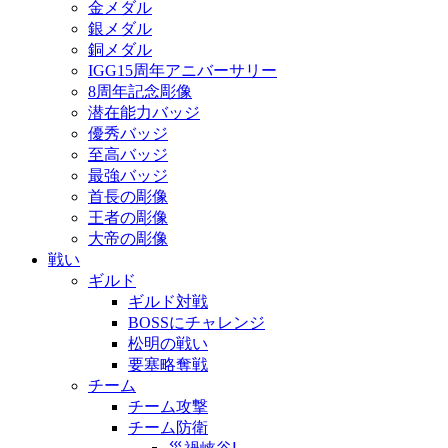
金メダル
銀メダル
銅メダル
IGG15周年アニバーサリー
8周年記念彫像
潜在能力バッジ
優秀バッジ
至高バッジ
最強バッジ
首長の彫像
王者の彫像
大帝の彫像
戦い
ギルド
ギルド対戦
BOSSにチャレンジ
松明の戦い
要塞略奪戦
チーム
チーム攻撃
チーム防衛