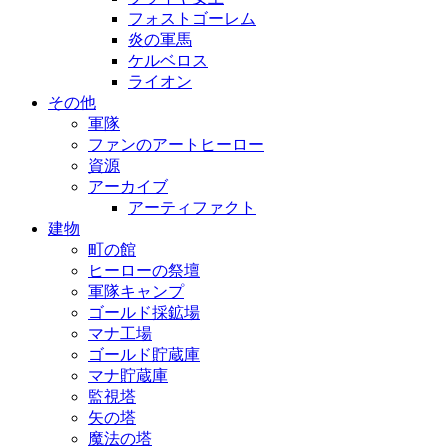
フォストゴーレム
炎の軍馬
ケルベロス
ライオン
その他
軍隊
ファンのアートヒーロー
資源
アーカイブ
アーティファクト
建物
町の館
ヒーローの祭壇
軍隊キャンプ
ゴールド採鉱場
マナ工場
ゴールド貯蔵庫
マナ貯蔵庫
監視塔
矢の塔
魔法の塔