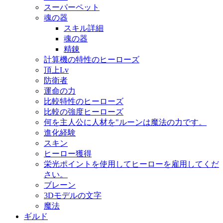
スーパーペット
魂の器
スキル詳細
魂の器
精錬
計算機の特性のヒーローズ
頂上Lv
防衛者
運命の力
比較特性のヒーローズ
比較の強度ヒーローズ
何を主人公に人材を"ルーンは魔法の力です。
進化経験
スキン
ヒーロー獲得
栄光ポイントを使用してヒーローを雇用してくだ
さい。
ブレーン
3Dモデルの文字
魔法
ギルド