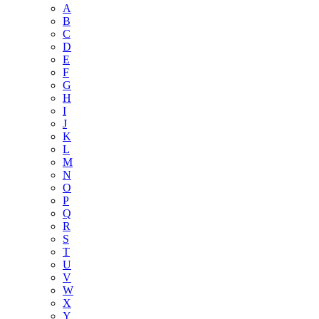
A
B
C
D
E
F
G
H
I
J
K
L
M
N
O
P
Q
R
S
T
U
V
W
X
Y