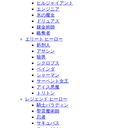
ヒルジャイアント
エンジニア
氷の魔女
ドリュアス
錬金術師
略奪者
エリート ヒーロー
処刑人
アサシン
狼男
シクロプス
ペインダ
シャーマン
サーペント女王
アイス悪魔
トリトン
レジェンド ヒーロー
騎士パラディン
聖霊魔術師
忍者
サキュバス