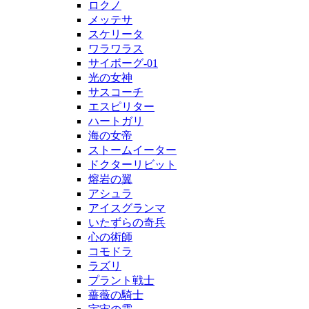
ロクノ
メッテサ
スケリータ
ワラワラス
サイボーグ-01
光の女神
サスコーチ
エスピリター
ハートガリ
海の女帝
ストームイーター
ドクターリビット
熔岩の翼
アシュラ
アイスグランマ
いたずらの奇兵
心の術師
コモドラ
ラズリ
プラント戦士
薔薇の騎士