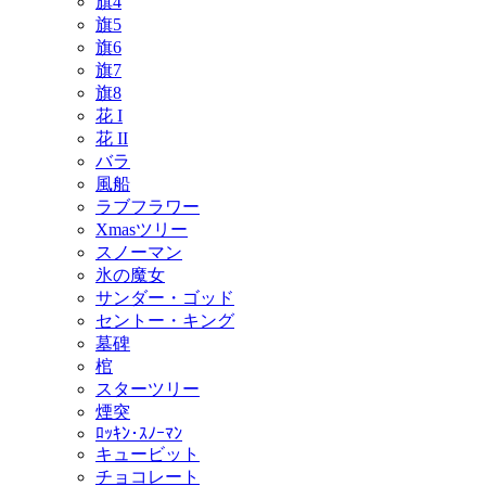
旗4
旗5
旗6
旗7
旗8
花 I
花 II
バラ
風船
ラブフラワー
Xmasツリー
スノーマン
氷の魔女
サンダー・ゴッド
セントー・キング
墓碑
棺
スターツリー
煙突
ﾛｯｷﾝ･ｽﾉｰﾏﾝ
キュービット
チョコレート