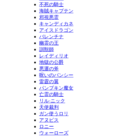
不死の騎士
海賊キャプテン
邪視悪霊
キャンディカネ
アイスドラゴン
バレンチナ
幽霊の王
訓獣師
レイディリオ
地獄の公爵
悪運の斧
呪いのバンシー
雷霆の翼
パンプキン魔女
亡霊の騎士
リル·ニック
天使裁判
ガン使うロリ
アヌビス
ロニー
ウォーローズ