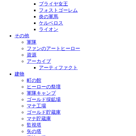
ブライヤ女王
フォストゴーレム
炎の軍馬
ケルベロス
ライオン
その他
軍隊
ファンのアートヒーロー
資源
アーカイブ
アーティファクト
建物
町の館
ヒーローの祭壇
軍隊キャンプ
ゴールド採鉱場
マナ工場
ゴールド貯蔵庫
マナ貯蔵庫
監視塔
矢の塔