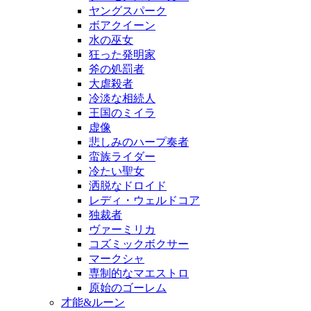
ヤングスパーク
ボアクイーン
水の巫女
狂った発明家
斧の処罰者
大虐殺者
冷淡な相続人
王国のミイラ
虚像
悲しみのハープ奏者
蛮族ライダー
冷たい聖女
洒脱なドロイド
レディ・ウェルドコア
独裁者
ヴァーミリカ
コズミックボクサー
マークシャ
専制的なマエストロ
原始のゴーレム
才能&ルーン