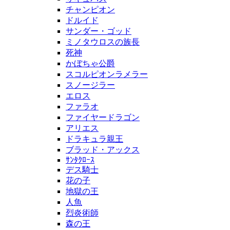
チャンピオン
ドルイド
サンダー・ゴッド
ミノタウロスの族長
死神
かぼちゃ公爵
スコルピオンラメラー
スノージラー
エロス
ファラオ
ファイヤードラゴン
アリエス
ドラキュラ親王
ブラッド・アックス
ｻﾝﾀｸﾛｰｽ
デス騎士
花の子
地獄の王
人魚
烈炎術師
森の王