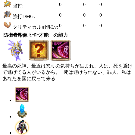
0
0
0
強打:
0
0
0
強打DMG:
0
0
0
クリティカル耐性Lv:
防衛者彫像
ﾋｰﾛｰ才能
の能力
最高の死神、最近は怒りの気持ちが生まれ、人は、死を避け
て逃げてる人がいるから。 "死は避けられない、罪人、私は
あなたを国に戻って来る"