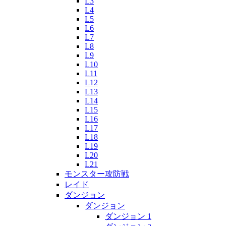
L3
L4
L5
L6
L7
L8
L9
L10
L11
L12
L13
L14
L15
L16
L17
L18
L19
L20
L21
モンスター攻防戦
レイド
ダンジョン
ダンジョン
ダンジョン 1