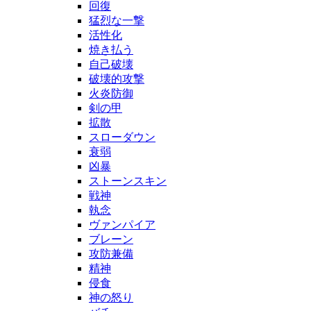
回復
猛烈な一撃
活性化
焼き払う
自己破壊
破壊的攻撃
火炎防御
剣の甲
拡散
スローダウン
衰弱
凶暴
ストーンスキン
戦神
執念
ヴァンパイア
ブレーン
攻防兼備
精神
侵食
神の怒り