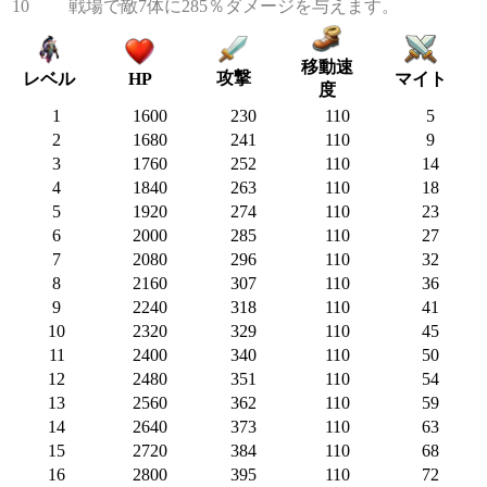
10
戦場で敵7体に285％ダメージを与えます。
移動速
攻撃
マイト
レベル
HP
度
1
1600
230
110
5
2
1680
241
110
9
3
1760
252
110
14
4
1840
263
110
18
5
1920
274
110
23
6
2000
285
110
27
7
2080
296
110
32
8
2160
307
110
36
9
2240
318
110
41
10
2320
329
110
45
11
2400
340
110
50
12
2480
351
110
54
13
2560
362
110
59
14
2640
373
110
63
15
2720
384
110
68
16
2800
395
110
72