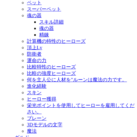
ペット
スーパーペット
魂の器
スキル詳細
魂の器
精錬
計算機の特性のヒーローズ
頂上Lv
防衛者
運命の力
比較特性のヒーローズ
比較の強度ヒーローズ
何を主人公に人材を"ルーンは魔法の力です。
進化経験
スキン
ヒーロー獲得
栄光ポイントを使用してヒーローを雇用してくだ
さい。
ブレーン
3Dモデルの文字
魔法