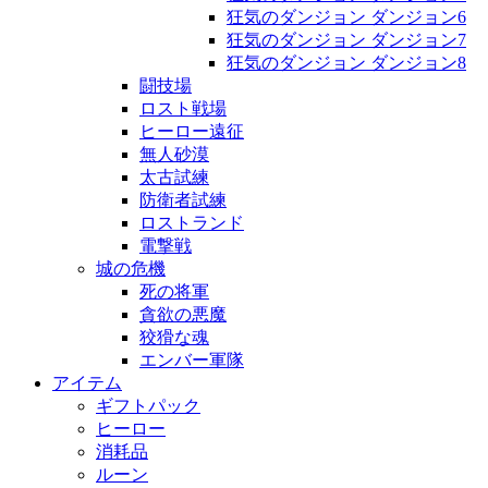
狂気のダンジョン ダンジョン6
狂気のダンジョン ダンジョン7
狂気のダンジョン ダンジョン8
闘技場
ロスト戦場
ヒーロー遠征
無人砂漠
太古試練
防衛者試練
ロストランド
電撃戦
城の危機
死の将軍
貪欲の悪魔
狡猾な魂
エンバー軍隊
アイテム
ギフトパック
ヒーロー
消耗品
ルーン