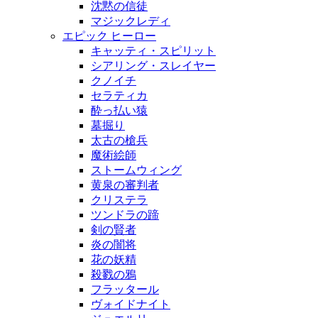
沈黙の信徒
マジックレディ
エピック ヒーロー
キャッティ・スピリット
シアリング・スレイヤー
クノイチ
セラティカ
酔っ払い猿
墓掘り
太古の槍兵
魔術絵師
ストームウィング
黄泉の審判者
クリステラ
ツンドラの蹄
剣の賢者
炎の闇将
花の妖精
殺戮の鴉
フラッタール
ヴォイドナイト