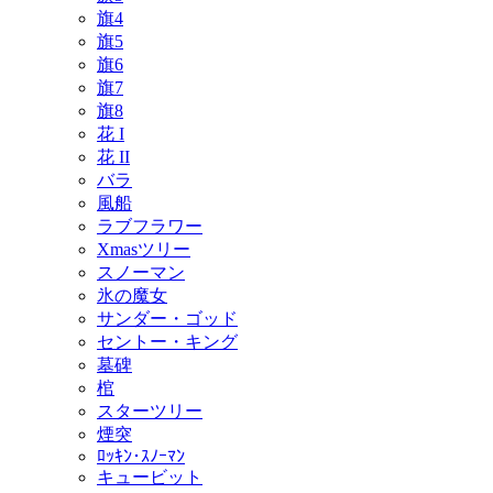
旗4
旗5
旗6
旗7
旗8
花 I
花 II
バラ
風船
ラブフラワー
Xmasツリー
スノーマン
氷の魔女
サンダー・ゴッド
セントー・キング
墓碑
棺
スターツリー
煙突
ﾛｯｷﾝ･ｽﾉｰﾏﾝ
キュービット