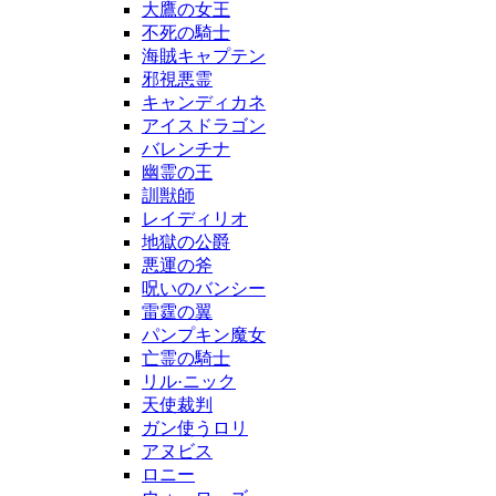
大鷹の女王
不死の騎士
海賊キャプテン
邪視悪霊
キャンディカネ
アイスドラゴン
バレンチナ
幽霊の王
訓獣師
レイディリオ
地獄の公爵
悪運の斧
呪いのバンシー
雷霆の翼
パンプキン魔女
亡霊の騎士
リル·ニック
天使裁判
ガン使うロリ
アヌビス
ロニー