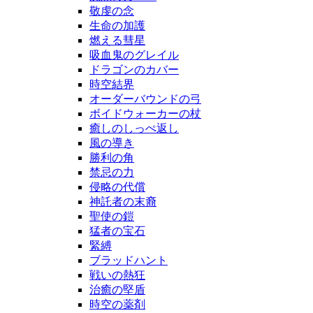
敬虔の念
生命の加護
燃える彗星
吸血鬼のグレイル
ドラゴンのカバー
時空結界
オーダーバウンドの弓
ボイドウォーカーの杖
癒しのしっぺ返し
風の導き
勝利の角
禁忌の力
侵略の代償
神託者の末裔
聖使の鎧
猛者の宝石
緊縛
ブラッドハント
戦いの熱狂
治癒の堅盾
時空の薬剤