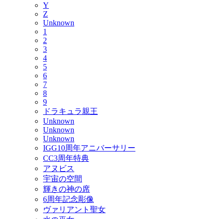
Y
Z
Unknown
1
2
3
4
5
6
7
8
9
ドラキュラ親王
Unknown
Unknown
Unknown
IGG10周年アニバーサリー
CC3周年特典
アヌビス
宇宙の空間
輝きの神の席
6周年記念彫像
ヴァリアント聖女