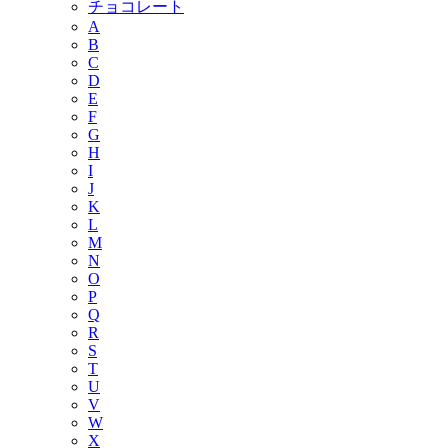
チョコレート
A
B
C
D
E
F
G
H
I
J
K
L
M
N
O
P
Q
R
S
T
U
V
W
X