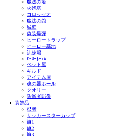
魔法の塔
火砲塔
コロッセオ
魔法の館
城壁
偽装爆弾
ヒーロートラップ
ヒーロー基地
訓練場
ﾋｰﾛｰﾄｰﾃﾑ
ペット屋
ギルド
アイテム屋
魂の器ホール
クオリー
防衛者彫像
装飾品
忍者
サッカースターカップ
旗1
旗2
旗3