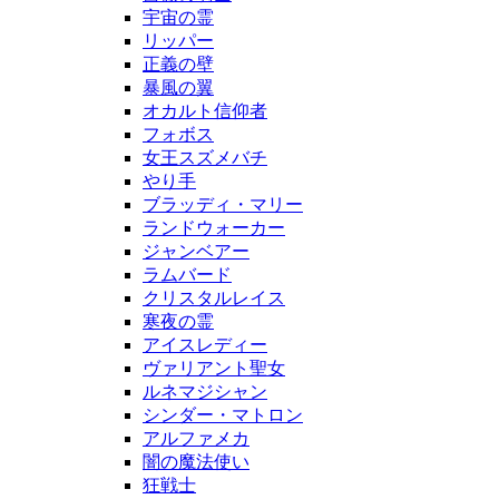
宇宙の霊
リッパー
正義の壁
暴風の翼
オカルト信仰者
フォボス
女王スズメバチ
やり手
ブラッディ・マリー
ランドウォーカー
ジャンベアー
ラムバード
クリスタルレイス
寒夜の霊
アイスレディー
ヴァリアント聖女
ルネマジシャン
シンダー・マトロン
アルファメカ
闇の魔法使い
狂戦士