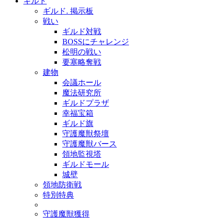
ギルド
ギルド. 掲示板
戦い
ギルド対戦
BOSSにチャレンジ
松明の戦い
要塞略奪戦
建物
会議ホール
魔法研究所
ギルドプラザ
幸福宝箱
ギルド旗
守護魔獣祭壇
守護魔獣バース
領地監視塔
ギルドモール
城壁
領地防衛戦
特別特典
守護魔獣獲得