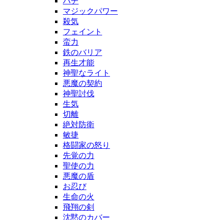
バチ
マジックパワー
殺気
フェイント
蛮力
鉄のバリア
再生才能
神聖なライト
悪魔の契約
神聖討伐
生気
切離
絶対防衛
敏捷
格闘家の怒り
先覚の力
聖使の力
悪魔の盾
お忍び
生命の火
飛翔の剣
沈黙のカバー