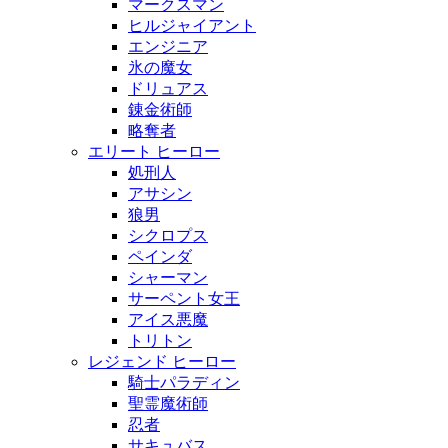
マークスマン
ヒルジャイアント
エンジニア
氷の魔女
ドリュアス
錬金術師
略奪者
エリート ヒーロー
処刑人
アサシン
狼男
シクロプス
ペインダ
シャーマン
サーペント女王
アイス悪魔
トリトン
レジェンド ヒーロー
騎士パラディン
聖霊魔術師
忍者
サキュバス