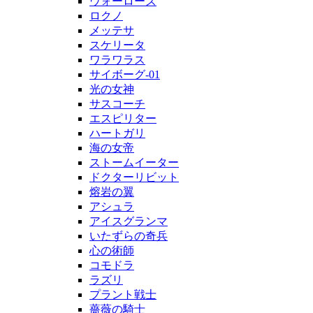
ウォーローズ
ロクノ
メッテサ
スケリータ
ワラワラス
サイボーグ-01
光の女神
サスコーチ
エスピリター
ハートガリ
海の女帝
ストームイーター
ドクターリビット
熔岩の翼
アシュラ
アイスグランマ
いたずらの奇兵
心の術師
コモドラ
ラズリ
プラント戦士
薔薇の騎士