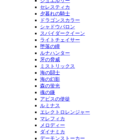
ジュエルリー
セレスティカ
夕暮れの騎士
ドラゴンスカラー
シャドウバロン
スパイダークイーン
ライトチェイサー
堕落の瞳
ルナハンター
牙の脅威
ミストリックス
海の闘士
海の幻影
森の蛍光
魂の鎌
アビスの使徒
ルミナス
エレクトロレンジャー
マレフィカ
メロディー
ダイナミカ
デーモンストーカー