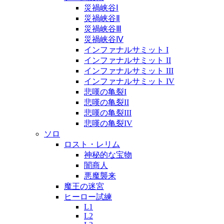
災禍峡谷Ⅰ
災禍峡谷Ⅱ
災禍峡谷Ⅲ
災禍峡谷Ⅳ
インファナルサミット I
インファナルサミット II
インファナルサミット III
インファナルサミット IV
悲嘆の亀裂I
悲嘆の亀裂II
悲嘆の亀裂III
悲嘆の亀裂IV
ソロ
ロスト・レリム
神秘的な宝物
闇商人
悪魔襲来
魔王の迷宮
ヒーロー試練
L1
L2