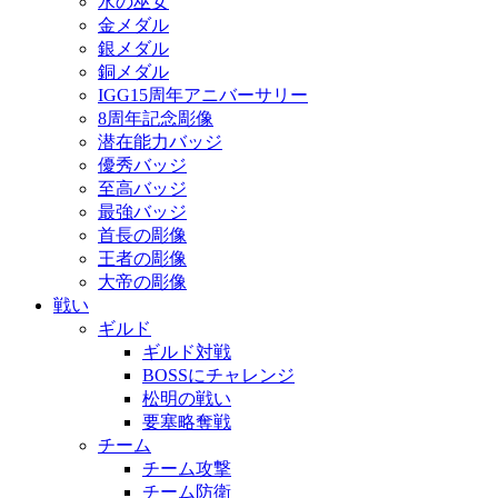
水の巫女
金メダル
銀メダル
銅メダル
IGG15周年アニバーサリー
8周年記念彫像
潜在能力バッジ
優秀バッジ
至高バッジ
最強バッジ
首長の彫像
王者の彫像
大帝の彫像
戦い
ギルド
ギルド対戦
BOSSにチャレンジ
松明の戦い
要塞略奪戦
チーム
チーム攻撃
チーム防衛