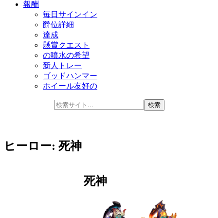
報酬
毎日サインイン
爵位詳細
達成
懸賞クエスト
の噴水の希望
新人トレー
ゴッドハンマー
ホイール友好の
ヒーロー: 死神
死神