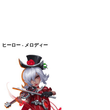
ヒーロー - メロディー