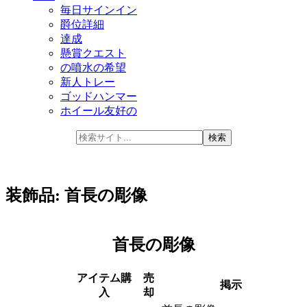
毎日サインイン
爵位詳細
達成
懸賞クエスト
の噴水の希望
新人トレー
ゴッドハンマー
ホイール友好の
装飾品: 首長の彫像
首長の彫像
アイテム購
売
掲示
入
却