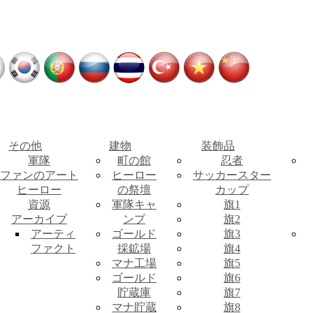
その他
建物
装飾品
軍隊
町の館
忍者
ファンのアート
ヒーロー
サッカースター
ヒーロー
の祭壇
カップ
資源
軍隊キャ
旗1
アーカイブ
ンプ
旗2
アーティ
ゴールド
旗3
ファクト
採鉱場
旗4
マナ工場
旗5
ゴールド
旗6
貯蔵庫
旗7
マナ貯蔵
旗8