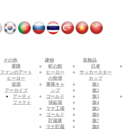
その他
建物
装飾品
軍隊
町の館
忍者
ファンのアート
ヒーロー
サッカースター
ヒーロー
の祭壇
カップ
資源
軍隊キャ
旗1
アーカイブ
ンプ
旗2
アーティ
ゴールド
旗3
ファクト
採鉱場
旗4
マナ工場
旗5
ゴールド
旗6
貯蔵庫
旗7
マナ貯蔵
旗8