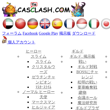
フォーラム
Facebook
Google Play
掲示板
ダウンロード
個人アカウント
ヒーロー
ギルド
スライム
ギルド. 掲示板
スライム
戦い
クリスタルウ
ギルド対戦
ーズ
BOSSにチャ
ゼラチンチャ
レンジ
ンピオン
松明の戦い
ﾏｽﾀｰｽﾗｲﾑ
要塞略奪戦
ノーマル ヒーロー
建物
天使
会議ホール
マークスマン
魔法研究所
ヒルジャイア
ギルドプラザ