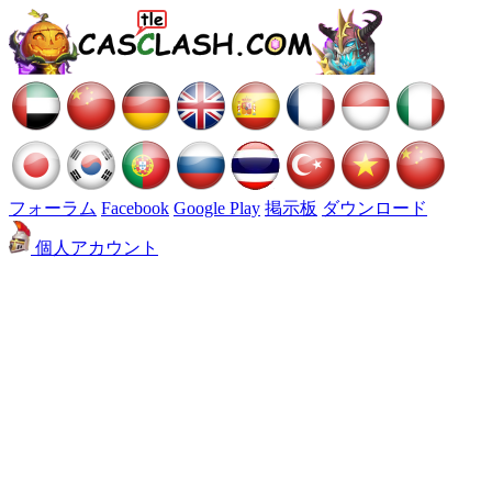
フォーラム
Facebook
Google Play
掲示板
ダウンロード
個人アカウント