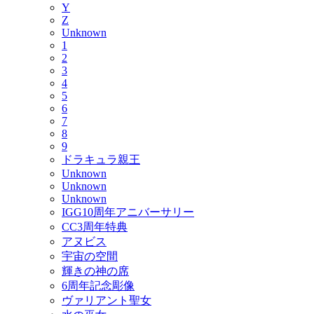
Y
Z
Unknown
1
2
3
4
5
6
7
8
9
ドラキュラ親王
Unknown
Unknown
Unknown
IGG10周年アニバーサリー
CC3周年特典
アヌビス
宇宙の空間
輝きの神の席
6周年記念彫像
ヴァリアント聖女