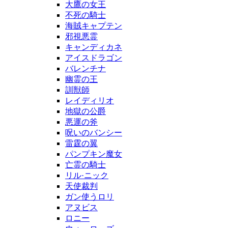
大鷹の女王
不死の騎士
海賊キャプテン
邪視悪霊
キャンディカネ
アイスドラゴン
バレンチナ
幽霊の王
訓獣師
レイディリオ
地獄の公爵
悪運の斧
呪いのバンシー
雷霆の翼
パンプキン魔女
亡霊の騎士
リル·ニック
天使裁判
ガン使うロリ
アヌビス
ロニー