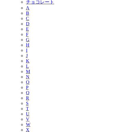
チョコレート
A
B
C
D
E
F
G
H
I
J
K
L
M
N
O
P
Q
R
S
T
U
V
W
X