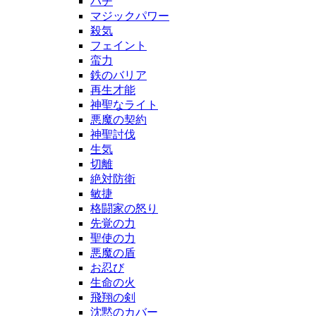
バチ
マジックパワー
殺気
フェイント
蛮力
鉄のバリア
再生才能
神聖なライト
悪魔の契約
神聖討伐
生気
切離
絶対防衛
敏捷
格闘家の怒り
先覚の力
聖使の力
悪魔の盾
お忍び
生命の火
飛翔の剣
沈黙のカバー