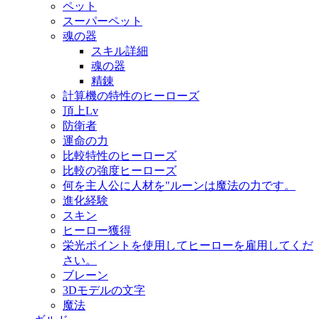
ペット
スーパーペット
魂の器
スキル詳細
魂の器
精錬
計算機の特性のヒーローズ
頂上Lv
防衛者
運命の力
比較特性のヒーローズ
比較の強度ヒーローズ
何を主人公に人材を"ルーンは魔法の力です。
進化経験
スキン
ヒーロー獲得
栄光ポイントを使用してヒーローを雇用してくだ
さい。
ブレーン
3Dモデルの文字
魔法