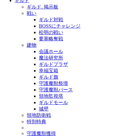
ギルド
ギルド. 掲示板
戦い
ギルド対戦
BOSSにチャレンジ
松明の戦い
要塞略奪戦
建物
会議ホール
魔法研究所
ギルドプラザ
幸福宝箱
ギルド旗
守護魔獣祭壇
守護魔獣バース
領地監視塔
ギルドモール
城壁
領地防衛戦
特別特典
守護魔獣獲得