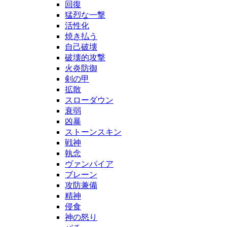
回復
猛烈な一撃
活性化
焼き払う
自己破壊
破壊的攻撃
火炎防御
剣の甲
拡散
スローダウン
衰弱
凶暴
ストーンスキン
戦神
執念
ヴァンパイア
ブレーン
攻防兼備
精神
侵食
神の怒り