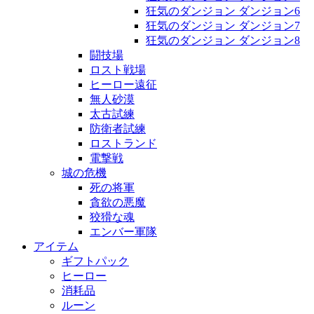
狂気のダンジョン ダンジョン6
狂気のダンジョン ダンジョン7
狂気のダンジョン ダンジョン8
闘技場
ロスト戦場
ヒーロー遠征
無人砂漠
太古試練
防衛者試練
ロストランド
電撃戦
城の危機
死の将軍
貪欲の悪魔
狡猾な魂
エンバー軍隊
アイテム
ギフトパック
ヒーロー
消耗品
ルーン