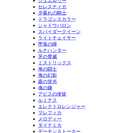
ジュエルリー
セレスティカ
夕暮れの騎士
ドラゴンスカラー
シャドウバロン
スパイダークイーン
ライトチェイサー
堕落の瞳
ルナハンター
牙の脅威
ミストリックス
海の闘士
海の幻影
森の蛍光
魂の鎌
アビスの使徒
ルミナス
エレクトロレンジャー
マレフィカ
メロディー
ダイナミカ
デーモンストーカー