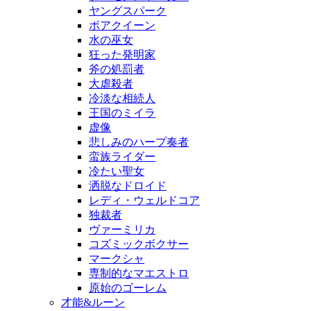
ヤングスパーク
ボアクイーン
水の巫女
狂った発明家
斧の処罰者
大虐殺者
冷淡な相続人
王国のミイラ
虚像
悲しみのハープ奏者
蛮族ライダー
冷たい聖女
洒脱なドロイド
レディ・ウェルドコア
独裁者
ヴァーミリカ
コズミックボクサー
マークシャ
専制的なマエストロ
原始のゴーレム
才能&ルーン