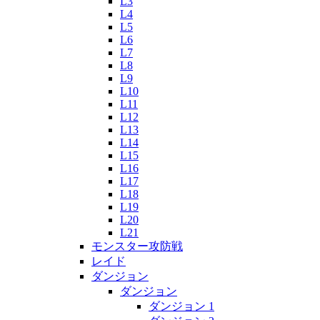
L3
L4
L5
L6
L7
L8
L9
L10
L11
L12
L13
L14
L15
L16
L17
L18
L19
L20
L21
モンスター攻防戦
レイド
ダンジョン
ダンジョン
ダンジョン 1