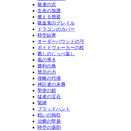
敬虔の念
生命の加護
燃える彗星
吸血鬼のグレイル
ドラゴンのカバー
時空結界
オーダーバウンドの弓
ボイドウォーカーの杖
癒しのしっぺ返し
風の導き
勝利の角
禁忌の力
侵略の代償
神託者の末裔
聖使の鎧
猛者の宝石
緊縛
ブラッドハント
戦いの熱狂
治癒の堅盾
時空の薬剤