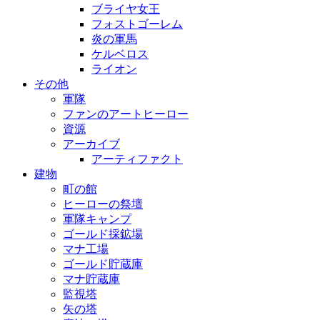
ブライヤ女王
フォストゴーレム
炎の軍馬
ケルベロス
ライオン
その他
軍隊
ファンのアートヒーロー
資源
アーカイブ
アーティファクト
建物
町の館
ヒーローの祭壇
軍隊キャンプ
ゴールド採鉱場
マナ工場
ゴールド貯蔵庫
マナ貯蔵庫
監視塔
矢の塔