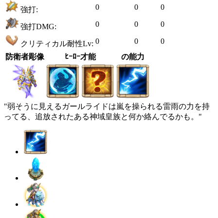
0
0
0
強打:
0
0
0
強打DMG:
0
0
0
クリティカル耐性Lv:
防衛者彫像
ﾋｰﾛｰ才能
の能力
"弱そうに見えるガールライドは嵐を操られる雷雨の力を持
ってる、追放されたある神域皇族と何か絡んでるかも。"