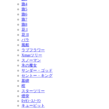
旗4
旗5
旗6
旗7
旗8
花 I
花 II
バラ
風船
ラブフラワー
Xmasツリー
スノーマン
氷の魔女
サンダー・ゴッド
セントー・キング
墓碑
棺
スターツリー
煙突
ﾛｯｷﾝ･ｽﾉｰﾏﾝ
キュービット