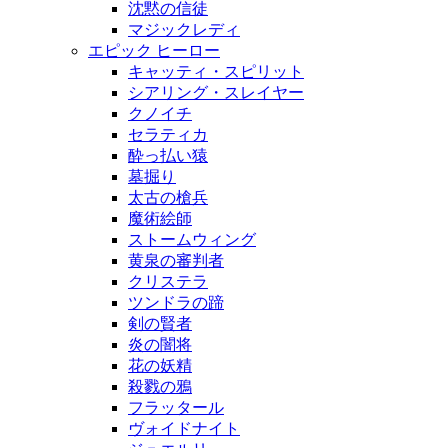
沈黙の信徒
マジックレディ
エピック ヒーロー
キャッティ・スピリット
シアリング・スレイヤー
クノイチ
セラティカ
酔っ払い猿
墓掘り
太古の槍兵
魔術絵師
ストームウィング
黄泉の審判者
クリステラ
ツンドラの蹄
剣の賢者
炎の闇将
花の妖精
殺戮の鴉
フラッタール
ヴォイドナイト