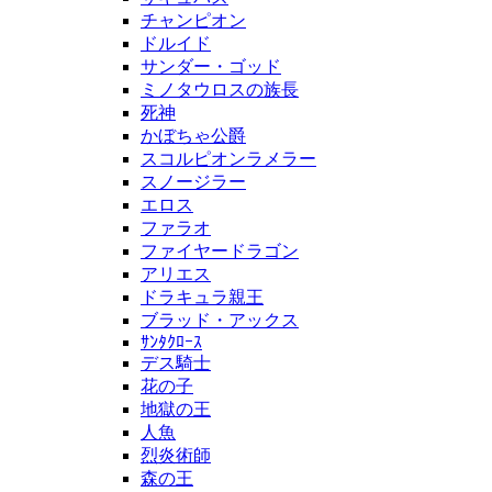
チャンピオン
ドルイド
サンダー・ゴッド
ミノタウロスの族長
死神
かぼちゃ公爵
スコルピオンラメラー
スノージラー
エロス
ファラオ
ファイヤードラゴン
アリエス
ドラキュラ親王
ブラッド・アックス
ｻﾝﾀｸﾛｰｽ
デス騎士
花の子
地獄の王
人魚
烈炎術師
森の王