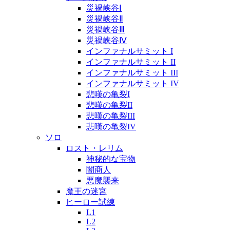
災禍峡谷Ⅰ
災禍峡谷Ⅱ
災禍峡谷Ⅲ
災禍峡谷Ⅳ
インファナルサミット I
インファナルサミット II
インファナルサミット III
インファナルサミット IV
悲嘆の亀裂I
悲嘆の亀裂II
悲嘆の亀裂III
悲嘆の亀裂IV
ソロ
ロスト・レリム
神秘的な宝物
闇商人
悪魔襲来
魔王の迷宮
ヒーロー試練
L1
L2