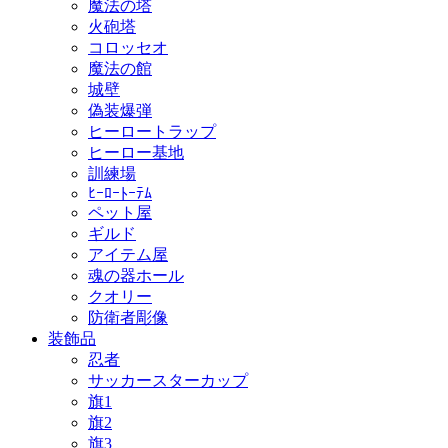
魔法の塔
火砲塔
コロッセオ
魔法の館
城壁
偽装爆弾
ヒーロートラップ
ヒーロー基地
訓練場
ﾋｰﾛｰﾄｰﾃﾑ
ペット屋
ギルド
アイテム屋
魂の器ホール
クオリー
防衛者彫像
装飾品
忍者
サッカースターカップ
旗1
旗2
旗3