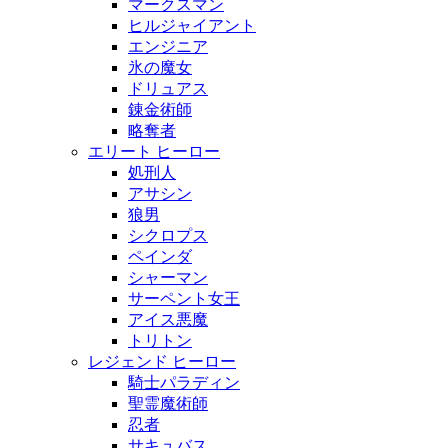
マークスマン
ヒルジャイアント
エンジニア
氷の魔女
ドリュアス
錬金術師
略奪者
エリート ヒーロー
処刑人
アサシン
狼男
シクロプス
ペインダ
シャーマン
サーペント女王
アイス悪魔
トリトン
レジェンド ヒーロー
騎士パラディン
聖霊魔術師
忍者
サキュバス