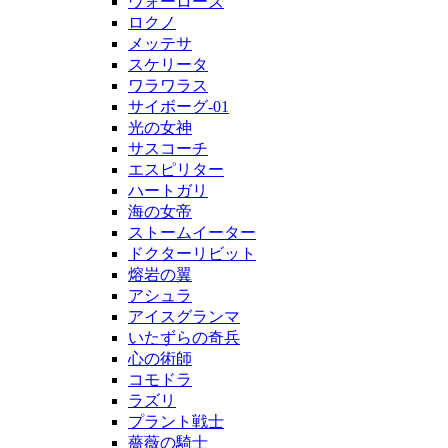
ウォーローズ
ロクノ
メッテサ
スケリータ
ワラワラス
サイボーグ-01
光の女神
サスコーチ
エスピリター
ハートガリ
海の女帝
ストームイーター
ドクターリビット
熔岩の翼
アシュラ
アイスグランマ
いたずらの奇兵
心の術師
コモドラ
ラズリ
プラント戦士
薔薇の騎士