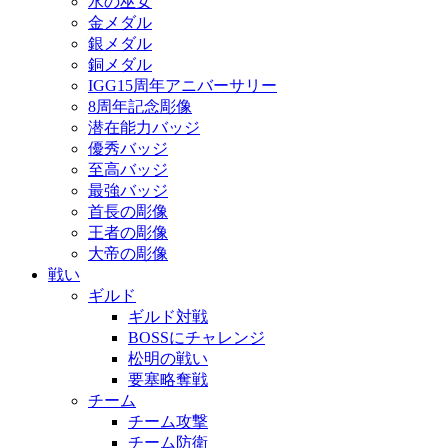
水の巫女
金メダル
銀メダル
銅メダル
IGG15周年アニバーサリー
8周年記念彫像
潜在能力バッジ
優秀バッジ
至高バッジ
最強バッジ
首長の彫像
王者の彫像
大帝の彫像
戦い
ギルド
ギルド対戦
BOSSにチャレンジ
松明の戦い
要塞略奪戦
チーム
チーム攻撃
チーム防衛