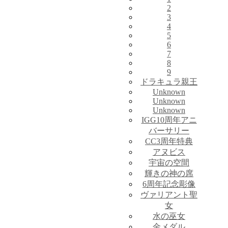
2
3
4
5
6
7
8
9
ドラキュラ親王
Unknown
Unknown
Unknown
IGG10周年アニ
バーサリー
CC3周年特典
アヌビス
宇宙の空間
輝きの神の席
6周年記念彫像
ヴァリアント聖
女
水の巫女
金メダル