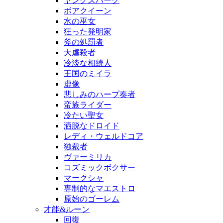
ヤングスパーク
ボアクイーン
水の巫女
狂った発明家
斧の処罰者
大虐殺者
冷淡な相続人
王国のミイラ
虚像
悲しみのハープ奏者
蛮族ライダー
冷たい聖女
洒脱なドロイド
レディ・ウェルドコア
独裁者
ヴァーミリカ
コズミックボクサー
マークシャ
専制的なマエストロ
原始のゴーレム
才能&ルーン
回復