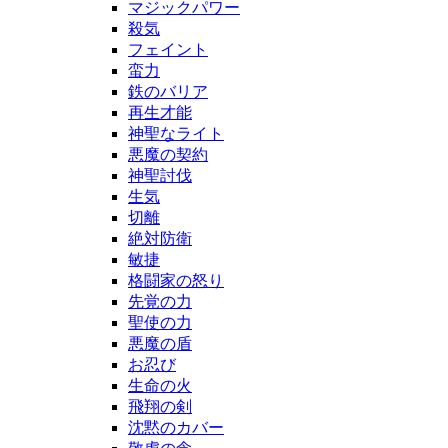
マジックパワー
殺気
フェイント
蛮力
鉄のバリア
再生才能
神聖なライト
悪魔の契約
神聖討伐
生気
切離
絶対防衛
敏捷
格闘家の怒り
先覚の力
聖使の力
悪魔の盾
お忍び
生命の火
飛翔の剣
沈黙のカバー