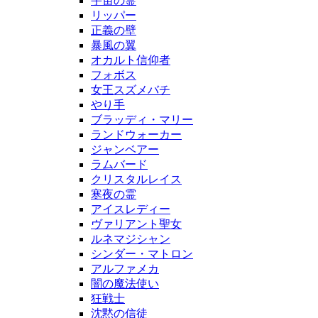
宇宙の霊
リッパー
正義の壁
暴風の翼
オカルト信仰者
フォボス
女王スズメバチ
やり手
ブラッディ・マリー
ランドウォーカー
ジャンベアー
ラムバード
クリスタルレイス
寒夜の霊
アイスレディー
ヴァリアント聖女
ルネマジシャン
シンダー・マトロン
アルファメカ
闇の魔法使い
狂戦士
沈黙の信徒