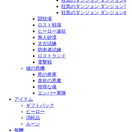
狂気のダンジョン ダンジョン6
狂気のダンジョン ダンジョン7
狂気のダンジョン ダンジョン8
闘技場
ロスト戦場
ヒーロー遠征
無人砂漠
太古試練
防衛者試練
ロストランド
電撃戦
城の危機
死の将軍
貪欲の悪魔
狡猾な魂
エンバー軍隊
アイテム
ギフトパック
ヒーロー
消耗品
ルーン
報酬