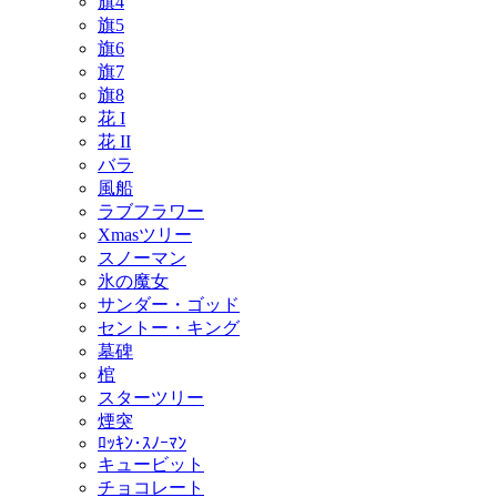
旗4
旗5
旗6
旗7
旗8
花 I
花 II
バラ
風船
ラブフラワー
Xmasツリー
スノーマン
氷の魔女
サンダー・ゴッド
セントー・キング
墓碑
棺
スターツリー
煙突
ﾛｯｷﾝ･ｽﾉｰﾏﾝ
キュービット
チョコレート