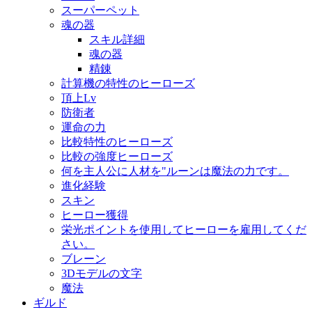
スーパーペット
魂の器
スキル詳細
魂の器
精錬
計算機の特性のヒーローズ
頂上Lv
防衛者
運命の力
比較特性のヒーローズ
比較の強度ヒーローズ
何を主人公に人材を"ルーンは魔法の力です。
進化経験
スキン
ヒーロー獲得
栄光ポイントを使用してヒーローを雇用してくだ
さい。
ブレーン
3Dモデルの文字
魔法
ギルド