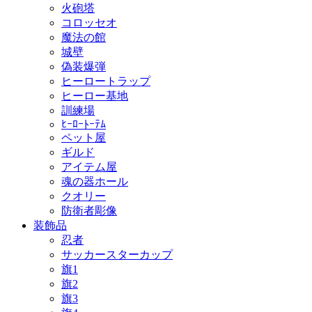
火砲塔
コロッセオ
魔法の館
城壁
偽装爆弾
ヒーロートラップ
ヒーロー基地
訓練場
ﾋｰﾛｰﾄｰﾃﾑ
ペット屋
ギルド
アイテム屋
魂の器ホール
クオリー
防衛者彫像
装飾品
忍者
サッカースターカップ
旗1
旗2
旗3