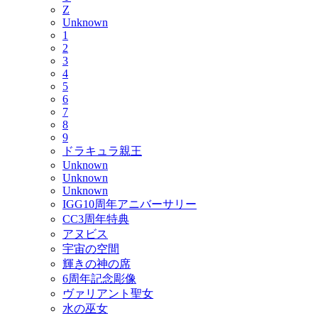
Z
Unknown
1
2
3
4
5
6
7
8
9
ドラキュラ親王
Unknown
Unknown
Unknown
IGG10周年アニバーサリー
CC3周年特典
アヌビス
宇宙の空間
輝きの神の席
6周年記念彫像
ヴァリアント聖女
水の巫女