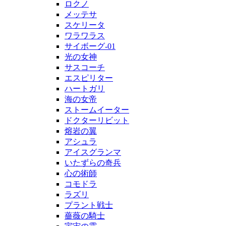
ロクノ
メッテサ
スケリータ
ワラワラス
サイボーグ-01
光の女神
サスコーチ
エスピリター
ハートガリ
海の女帝
ストームイーター
ドクターリビット
熔岩の翼
アシュラ
アイスグランマ
いたずらの奇兵
心の術師
コモドラ
ラズリ
プラント戦士
薔薇の騎士