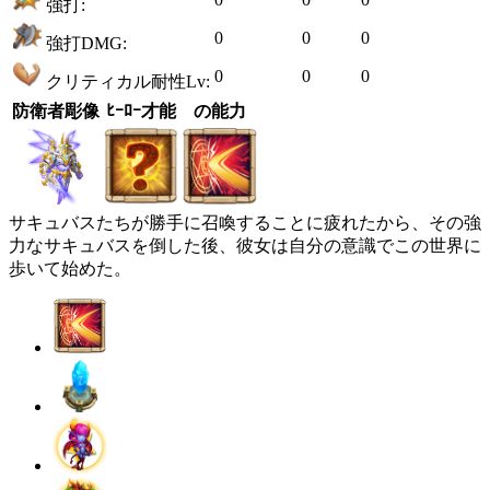
強打:
0
0
0
強打DMG:
0
0
0
クリティカル耐性Lv:
防衛者彫像
ﾋｰﾛｰ才能
の能力
サキュバスたちが勝手に召喚することに疲れたから、その強
力なサキュバスを倒した後、彼女は自分の意識でこの世界に
歩いて始めた。