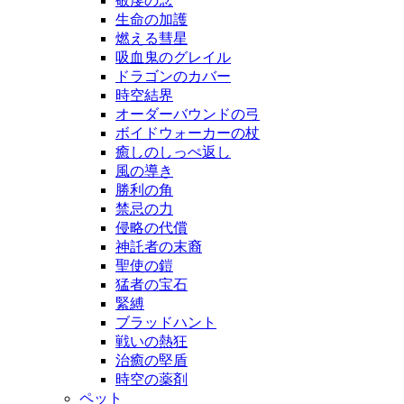
敬虔の念
生命の加護
燃える彗星
吸血鬼のグレイル
ドラゴンのカバー
時空結界
オーダーバウンドの弓
ボイドウォーカーの杖
癒しのしっぺ返し
風の導き
勝利の角
禁忌の力
侵略の代償
神託者の末裔
聖使の鎧
猛者の宝石
緊縛
ブラッドハント
戦いの熱狂
治癒の堅盾
時空の薬剤
ペット