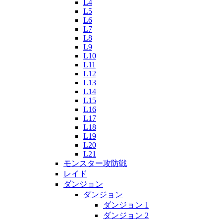
L4
L5
L6
L7
L8
L9
L10
L11
L12
L13
L14
L15
L16
L17
L18
L19
L20
L21
モンスター攻防戦
レイド
ダンジョン
ダンジョン
ダンジョン 1
ダンジョン 2