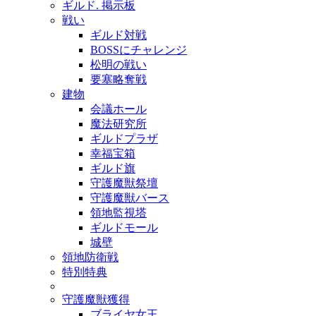
ギルド. 掲示板
戦い
ギルド対戦
BOSSにチャレンジ
松明の戦い
要塞略奪戦
建物
会議ホール
魔法研究所
ギルドプラザ
幸福宝箱
ギルド旗
守護魔獣祭壇
守護魔獣バース
領地監視塔
ギルドモール
城壁
領地防衛戦
特別特典
守護魔獣獲得
ブライヤ女王