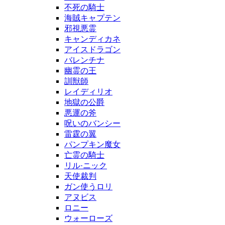
不死の騎士
海賊キャプテン
邪視悪霊
キャンディカネ
アイスドラゴン
バレンチナ
幽霊の王
訓獣師
レイディリオ
地獄の公爵
悪運の斧
呪いのバンシー
雷霆の翼
パンプキン魔女
亡霊の騎士
リル·ニック
天使裁判
ガン使うロリ
アヌビス
ロニー
ウォーローズ