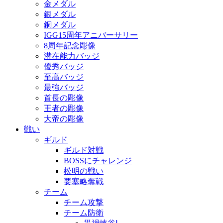
金メダル
銀メダル
銅メダル
IGG15周年アニバーサリー
8周年記念彫像
潜在能力バッジ
優秀バッジ
至高バッジ
最強バッジ
首長の彫像
王者の彫像
大帝の彫像
戦い
ギルド
ギルド対戦
BOSSにチャレンジ
松明の戦い
要塞略奪戦
チーム
チーム攻撃
チーム防衛