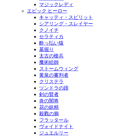
マジックレディ
エピック ヒーロー
キャッティ・スピリット
シアリング・スレイヤー
クノイチ
セラティカ
酔っ払い猿
墓掘り
太古の槍兵
魔術絵師
ストームウィング
黄泉の審判者
クリステラ
ツンドラの蹄
剣の賢者
炎の闇将
花の妖精
殺戮の鴉
フラッタール
ヴォイドナイト
ジュエルリー