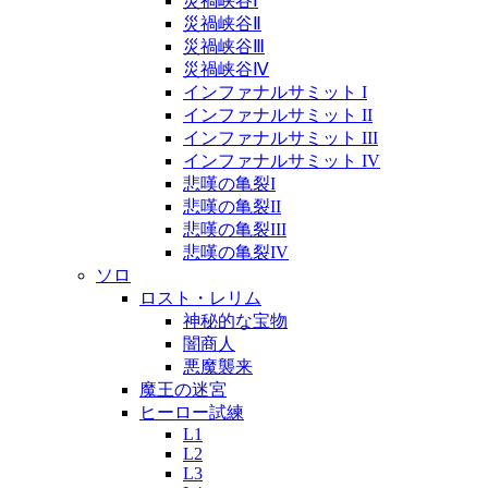
災禍峡谷Ⅰ
災禍峡谷Ⅱ
災禍峡谷Ⅲ
災禍峡谷Ⅳ
インファナルサミット I
インファナルサミット II
インファナルサミット III
インファナルサミット IV
悲嘆の亀裂I
悲嘆の亀裂II
悲嘆の亀裂III
悲嘆の亀裂IV
ソロ
ロスト・レリム
神秘的な宝物
闇商人
悪魔襲来
魔王の迷宮
ヒーロー試練
L1
L2
L3