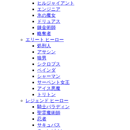
ヒルジャイアント
エンジニア
氷の魔女
ドリュアス
錬金術師
略奪者
エリート ヒーロー
処刑人
アサシン
狼男
シクロプス
ペインダ
シャーマン
サーペント女王
アイス悪魔
トリトン
レジェンド ヒーロー
騎士パラディン
聖霊魔術師
忍者
サキュバス