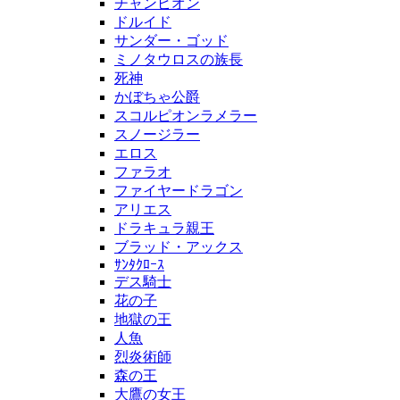
チャンピオン
ドルイド
サンダー・ゴッド
ミノタウロスの族長
死神
かぼちゃ公爵
スコルピオンラメラー
スノージラー
エロス
ファラオ
ファイヤードラゴン
アリエス
ドラキュラ親王
ブラッド・アックス
ｻﾝﾀｸﾛｰｽ
デス騎士
花の子
地獄の王
人魚
烈炎術師
森の王
大鷹の女王