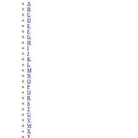
A
B
C
D
E
F
G
H
I
J
K
L
M
N
O
P
Q
R
S
T
U
V
W
X
Y