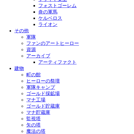
フォストゴーレム
炎の軍馬
ケルベロス
ライオン
その他
軍隊
ファンのアートヒーロー
資源
アーカイブ
アーティファクト
建物
町の館
ヒーローの祭壇
軍隊キャンプ
ゴールド採鉱場
マナ工場
ゴールド貯蔵庫
マナ貯蔵庫
監視塔
矢の塔
魔法の塔