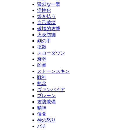
猛烈な一撃
活性化
焼き払う
自己破壊
破壊的攻撃
火炎防御
剣の甲
拡散
スローダウン
衰弱
凶暴
ストーンスキン
戦神
執念
ヴァンパイア
ブレーン
攻防兼備
精神
侵食
神の怒り
バチ