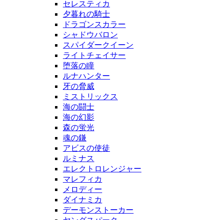
セレスティカ
夕暮れの騎士
ドラゴンスカラー
シャドウバロン
スパイダークイーン
ライトチェイサー
堕落の瞳
ルナハンター
牙の脅威
ミストリックス
海の闘士
海の幻影
森の蛍光
魂の鎌
アビスの使徒
ルミナス
エレクトロレンジャー
マレフィカ
メロディー
ダイナミカ
デーモンストーカー