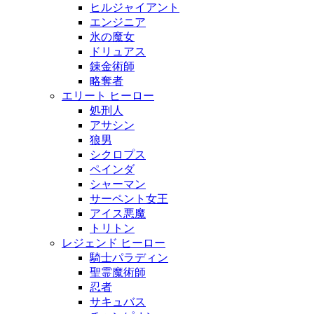
ヒルジャイアント
エンジニア
氷の魔女
ドリュアス
錬金術師
略奪者
エリート ヒーロー
処刑人
アサシン
狼男
シクロプス
ペインダ
シャーマン
サーペント女王
アイス悪魔
トリトン
レジェンド ヒーロー
騎士パラディン
聖霊魔術師
忍者
サキュバス