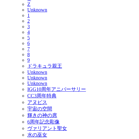
Z
Unknown
1
2
3
4
5
6
7
8
9
ドラキュラ親王
Unknown
Unknown
Unknown
IGG10周年アニバーサリー
CC3周年特典
アヌビス
宇宙の空間
輝きの神の席
6周年記念彫像
ヴァリアント聖女
水の巫女