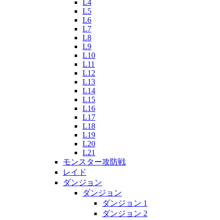
L4
L5
L6
L7
L8
L9
L10
L11
L12
L13
L14
L15
L16
L17
L18
L19
L20
L21
モンスター攻防戦
レイド
ダンジョン
ダンジョン
ダンジョン 1
ダンジョン 2