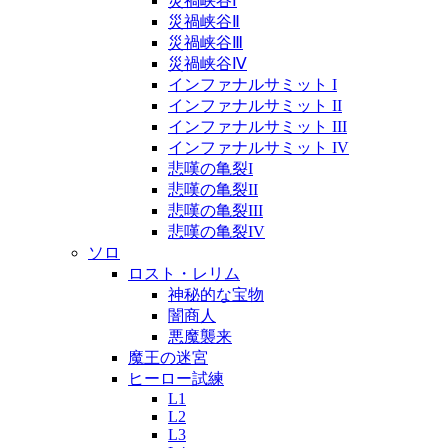
災禍峡谷Ⅰ
災禍峡谷Ⅱ
災禍峡谷Ⅲ
災禍峡谷Ⅳ
インファナルサミット I
インファナルサミット II
インファナルサミット III
インファナルサミット IV
悲嘆の亀裂I
悲嘆の亀裂II
悲嘆の亀裂III
悲嘆の亀裂IV
ソロ
ロスト・レリム
神秘的な宝物
闇商人
悪魔襲来
魔王の迷宮
ヒーロー試練
L1
L2
L3