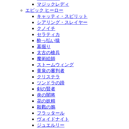
マジックレディ
エピック ヒーロー
キャッティ・スピリット
シアリング・スレイヤー
クノイチ
セラティカ
酔っ払い猿
墓掘り
太古の槍兵
魔術絵師
ストームウィング
黄泉の審判者
クリステラ
ツンドラの蹄
剣の賢者
炎の闇将
花の妖精
殺戮の鴉
フラッタール
ヴォイドナイト
ジュエルリー