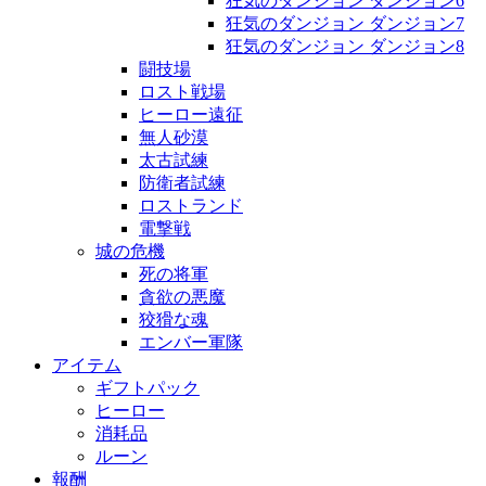
狂気のダンジョン ダンジョン6
狂気のダンジョン ダンジョン7
狂気のダンジョン ダンジョン8
闘技場
ロスト戦場
ヒーロー遠征
無人砂漠
太古試練
防衛者試練
ロストランド
電撃戦
城の危機
死の将軍
貪欲の悪魔
狡猾な魂
エンバー軍隊
アイテム
ギフトパック
ヒーロー
消耗品
ルーン
報酬