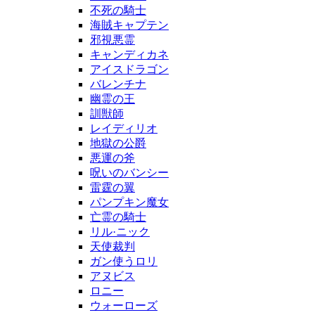
不死の騎士
海賊キャプテン
邪視悪霊
キャンディカネ
アイスドラゴン
バレンチナ
幽霊の王
訓獣師
レイディリオ
地獄の公爵
悪運の斧
呪いのバンシー
雷霆の翼
パンプキン魔女
亡霊の騎士
リル·ニック
天使裁判
ガン使うロリ
アヌビス
ロニー
ウォーローズ