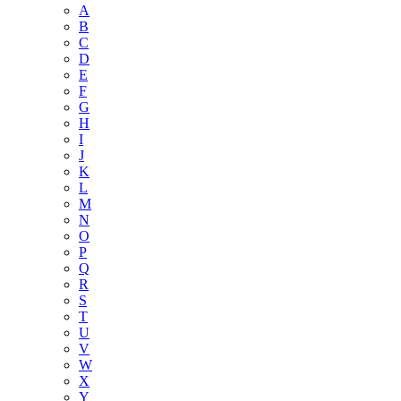
A
B
C
D
E
F
G
H
I
J
K
L
M
N
O
P
Q
R
S
T
U
V
W
X
Y