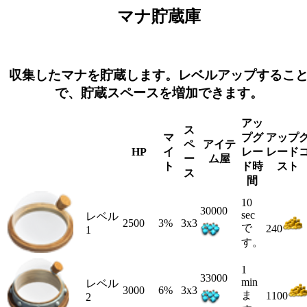
マナ貯蔵庫
収集したマナを貯蔵します。レベルアップするこ
で、貯蔵スペースを増加できます。
アッ
ス
マ
プグ
アップ
ペ
アイテ
HP
イ
レー
レード
ー
ム屋
ト
ド時
スト
ス
間
10
30000
sec
レベル
2500
3%
3x3
で
240
1
す。
1
33000
min
レベル
3000
6%
3x3
ま
1100
2