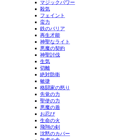
マジックパワー
殺気
フェイント
蛮力
鉄のバリア
再生才能
神聖なライト
悪魔の契約
神聖討伐
生気
切離
絶対防衛
敏捷
格闘家の怒り
先覚の力
聖使の力
悪魔の盾
お忍び
生命の火
飛翔の剣
沈黙のカバー