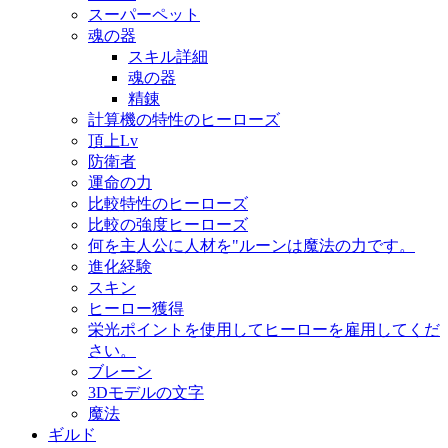
スーパーペット
魂の器
スキル詳細
魂の器
精錬
計算機の特性のヒーローズ
頂上Lv
防衛者
運命の力
比較特性のヒーローズ
比較の強度ヒーローズ
何を主人公に人材を"ルーンは魔法の力です。
進化経験
スキン
ヒーロー獲得
栄光ポイントを使用してヒーローを雇用してくだ
さい。
ブレーン
3Dモデルの文字
魔法
ギルド