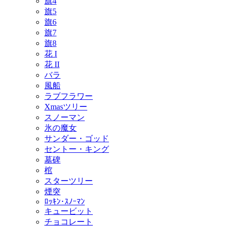
旗4
旗5
旗6
旗7
旗8
花 I
花 II
バラ
風船
ラブフラワー
Xmasツリー
スノーマン
氷の魔女
サンダー・ゴッド
セントー・キング
墓碑
棺
スターツリー
煙突
ﾛｯｷﾝ･ｽﾉｰﾏﾝ
キュービット
チョコレート