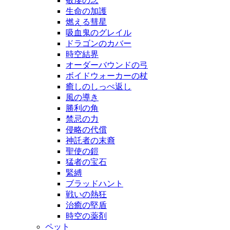
敬虔の念
生命の加護
燃える彗星
吸血鬼のグレイル
ドラゴンのカバー
時空結界
オーダーバウンドの弓
ボイドウォーカーの杖
癒しのしっぺ返し
風の導き
勝利の角
禁忌の力
侵略の代償
神託者の末裔
聖使の鎧
猛者の宝石
緊縛
ブラッドハント
戦いの熱狂
治癒の堅盾
時空の薬剤
ペット