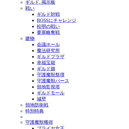
ギルド. 掲示板
戦い
ギルド対戦
BOSSにチャレンジ
松明の戦い
要塞略奪戦
建物
会議ホール
魔法研究所
ギルドプラザ
幸福宝箱
ギルド旗
守護魔獣祭壇
守護魔獣バース
領地監視塔
ギルドモール
城壁
領地防衛戦
特別特典
守護魔獣獲得
ブライヤ女王