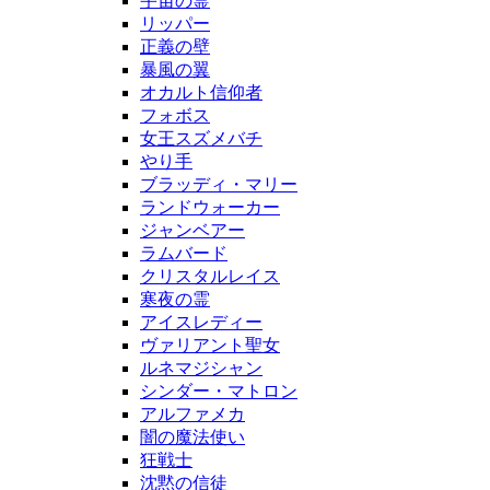
宇宙の霊
リッパー
正義の壁
暴風の翼
オカルト信仰者
フォボス
女王スズメバチ
やり手
ブラッディ・マリー
ランドウォーカー
ジャンベアー
ラムバード
クリスタルレイス
寒夜の霊
アイスレディー
ヴァリアント聖女
ルネマジシャン
シンダー・マトロン
アルファメカ
闇の魔法使い
狂戦士
沈黙の信徒