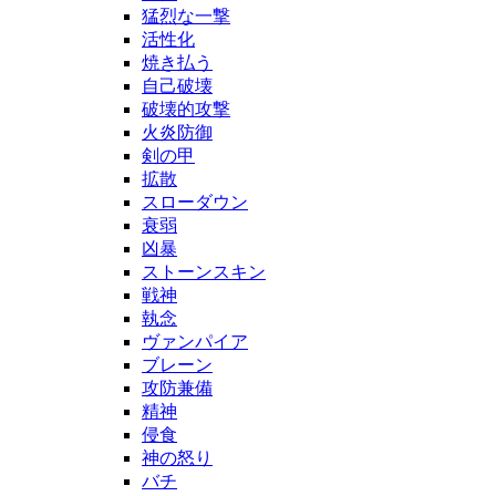
猛烈な一撃
活性化
焼き払う
自己破壊
破壊的攻撃
火炎防御
剣の甲
拡散
スローダウン
衰弱
凶暴
ストーンスキン
戦神
執念
ヴァンパイア
ブレーン
攻防兼備
精神
侵食
神の怒り
バチ