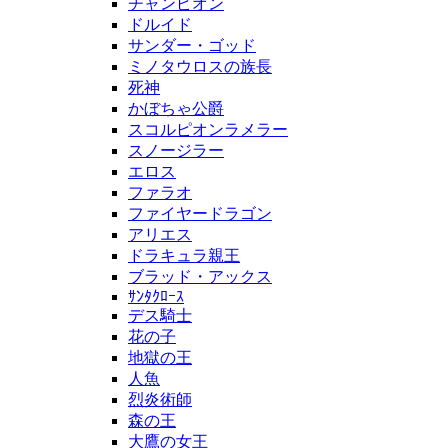
チャンピオン
ドルイド
サンダー・ゴッド
ミノタウロスの族長
死神
かぼちゃ公爵
スコルピオンラメラー
スノージラー
エロス
ファラオ
ファイヤードラゴン
アリエス
ドラキュラ親王
ブラッド・アックス
ｻﾝﾀｸﾛｰｽ
デス騎士
花の子
地獄の王
人魚
烈炎術師
森の王
大鷹の女王