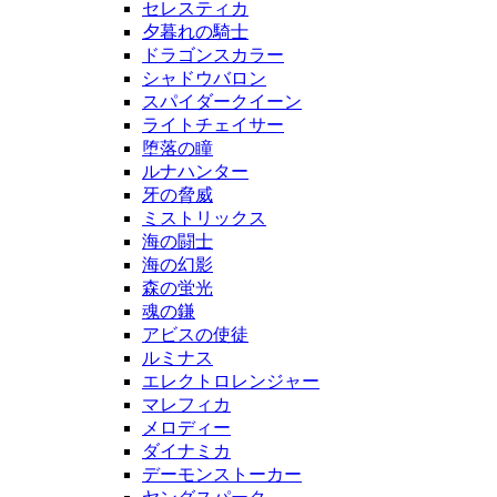
セレスティカ
夕暮れの騎士
ドラゴンスカラー
シャドウバロン
スパイダークイーン
ライトチェイサー
堕落の瞳
ルナハンター
牙の脅威
ミストリックス
海の闘士
海の幻影
森の蛍光
魂の鎌
アビスの使徒
ルミナス
エレクトロレンジャー
マレフィカ
メロディー
ダイナミカ
デーモンストーカー