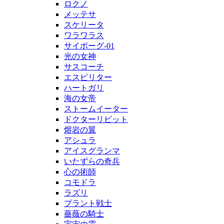
ロクノ
メッテサ
スケリータ
ワラワラス
サイボーグ-01
光の女神
サスコーチ
エスピリター
ハートガリ
海の女帝
ストームイーター
ドクターリビット
熔岩の翼
アシュラ
アイスグランマ
いたずらの奇兵
心の術師
コモドラ
ラズリ
プラント戦士
薔薇の騎士