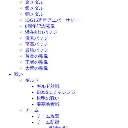
金メダル
銀メダル
銅メダル
IGG15周年アニバーサリー
8周年記念彫像
潜在能力バッジ
優秀バッジ
至高バッジ
最強バッジ
首長の彫像
王者の彫像
大帝の彫像
戦い
ギルド
ギルド対戦
BOSSにチャレンジ
松明の戦い
要塞略奪戦
チーム
チーム攻撃
チーム防衛