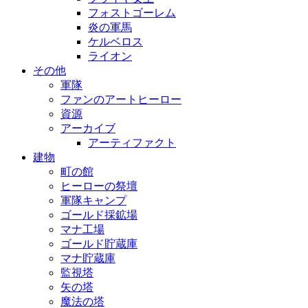
フォストゴーレム
炎の軍馬
ケルベロス
ライオン
その他
軍隊
ファンのアートヒーロー
資源
アーカイブ
アーティファクト
建物
町の館
ヒーローの祭壇
軍隊キャンプ
ゴールド採鉱場
マナ工場
ゴールド貯蔵庫
マナ貯蔵庫
監視塔
矢の塔
魔法の塔