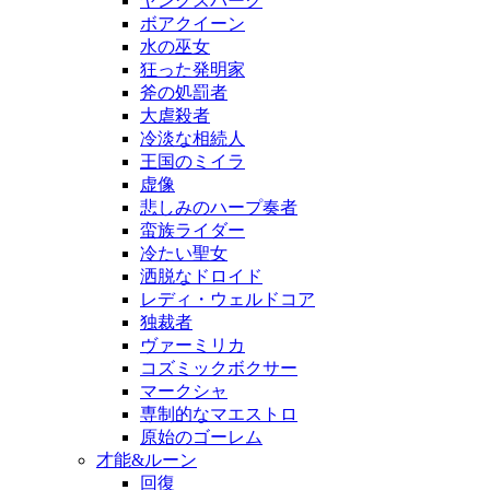
ヤングスパーク
ボアクイーン
水の巫女
狂った発明家
斧の処罰者
大虐殺者
冷淡な相続人
王国のミイラ
虚像
悲しみのハープ奏者
蛮族ライダー
冷たい聖女
洒脱なドロイド
レディ・ウェルドコア
独裁者
ヴァーミリカ
コズミックボクサー
マークシャ
専制的なマエストロ
原始のゴーレム
才能&ルーン
回復