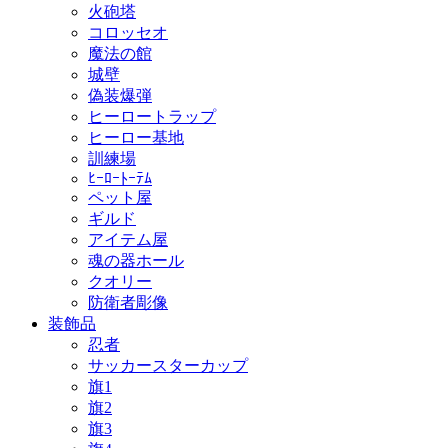
火砲塔
コロッセオ
魔法の館
城壁
偽装爆弾
ヒーロートラップ
ヒーロー基地
訓練場
ﾋｰﾛｰﾄｰﾃﾑ
ペット屋
ギルド
アイテム屋
魂の器ホール
クオリー
防衛者彫像
装飾品
忍者
サッカースターカップ
旗1
旗2
旗3