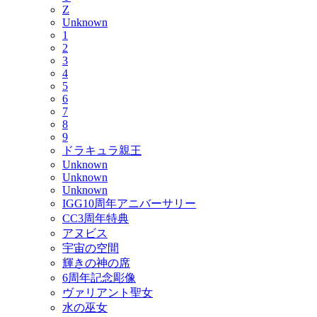
Z
Unknown
1
2
3
4
5
6
7
8
9
ドラキュラ親王
Unknown
Unknown
Unknown
IGG10周年アニバーサリー
CC3周年特典
アヌビス
宇宙の空間
輝きの神の席
6周年記念彫像
ヴァリアント聖女
水の巫女