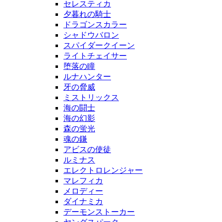
セレスティカ
夕暮れの騎士
ドラゴンスカラー
シャドウバロン
スパイダークイーン
ライトチェイサー
堕落の瞳
ルナハンター
牙の脅威
ミストリックス
海の闘士
海の幻影
森の蛍光
魂の鎌
アビスの使徒
ルミナス
エレクトロレンジャー
マレフィカ
メロディー
ダイナミカ
デーモンストーカー