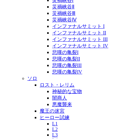
災禍峡谷Ⅰ
災禍峡谷Ⅱ
災禍峡谷Ⅲ
災禍峡谷Ⅳ
インファナルサミット I
インファナルサミット II
インファナルサミット III
インファナルサミット IV
悲嘆の亀裂I
悲嘆の亀裂II
悲嘆の亀裂III
悲嘆の亀裂IV
ソロ
ロスト・レリム
神秘的な宝物
闇商人
悪魔襲来
魔王の迷宮
ヒーロー試練
L1
L2
L3