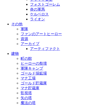
フォストゴーレム
炎の軍馬
ケルベロス
ライオン
その他
軍隊
ファンのアートヒーロー
資源
アーカイブ
アーティファクト
建物
町の館
ヒーローの祭壇
軍隊キャンプ
ゴールド採鉱場
マナ工場
ゴールド貯蔵庫
マナ貯蔵庫
監視塔
矢の塔
魔法の塔