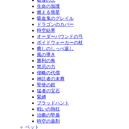
敬虔の念
生命の加護
燃える彗星
吸血鬼のグレイル
ドラゴンのカバー
時空結界
オーダーバウンドの弓
ボイドウォーカーの杖
癒しのしっぺ返し
風の導き
勝利の角
禁忌の力
侵略の代償
神託者の末裔
聖使の鎧
猛者の宝石
緊縛
ブラッドハント
戦いの熱狂
治癒の堅盾
時空の薬剤
ペット