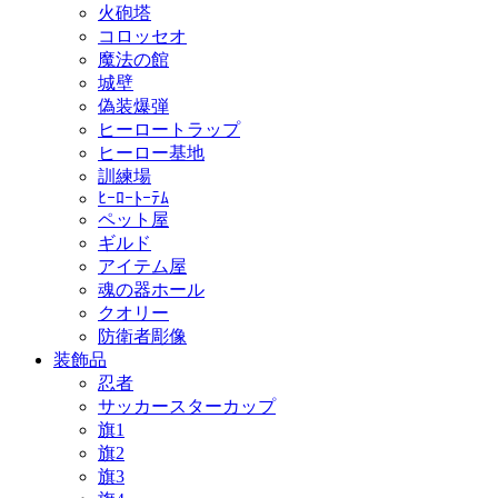
火砲塔
コロッセオ
魔法の館
城壁
偽装爆弾
ヒーロートラップ
ヒーロー基地
訓練場
ﾋｰﾛｰﾄｰﾃﾑ
ペット屋
ギルド
アイテム屋
魂の器ホール
クオリー
防衛者彫像
装飾品
忍者
サッカースターカップ
旗1
旗2
旗3