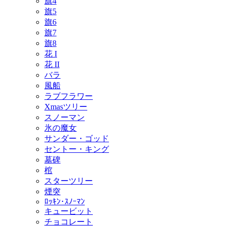
旗4
旗5
旗6
旗7
旗8
花 I
花 II
バラ
風船
ラブフラワー
Xmasツリー
スノーマン
氷の魔女
サンダー・ゴッド
セントー・キング
墓碑
棺
スターツリー
煙突
ﾛｯｷﾝ･ｽﾉｰﾏﾝ
キュービット
チョコレート