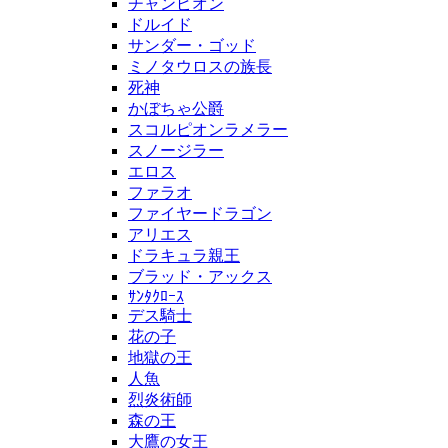
チャンピオン
ドルイド
サンダー・ゴッド
ミノタウロスの族長
死神
かぼちゃ公爵
スコルピオンラメラー
スノージラー
エロス
ファラオ
ファイヤードラゴン
アリエス
ドラキュラ親王
ブラッド・アックス
ｻﾝﾀｸﾛｰｽ
デス騎士
花の子
地獄の王
人魚
烈炎術師
森の王
大鷹の女王