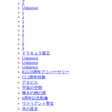
Z
Unknown
1
2
3
4
5
6
7
8
9
ドラキュラ親王
Unknown
Unknown
Unknown
IGG10周年アニバーサリー
CC3周年特典
アヌビス
宇宙の空間
輝きの神の席
6周年記念彫像
ヴァリアント聖女
水の巫女