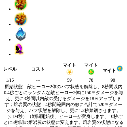
マイト
マイト
レベル
コスト
マイト
1/15
---
59
78
98
原始状態：敵ヒーロー2体のバフ状態を解除し、8秒間以内
0.4秒ごとにランダムな敵ヒーロー2体に150％ダメージを与
え、更に3秒間以内敵の受けるダメージを18％アップしま
す；熔岩翼の状態：4秒間範囲内の敵に合計で520％ダメー
ジを与え、バフ状態を解除し、更に1.2秒禁錮させます。
（CD4秒）（戦闘開始後、ヒーローが変身します、10秒ご
とに8秒間の熔岩翼の状態に変えます。熔岩翼の状態になる