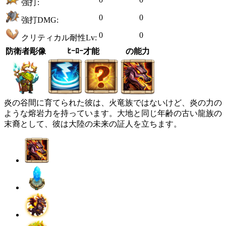
強打:
0
0
強打DMG:
0
0
クリティカル耐性Lv:
防衛者彫像
ﾋｰﾛｰ才能
の能力
炎の谷間に育てられた彼は、火竜族ではないけど、炎の力の
ような熔岩力を持っています。大地と同じ年齢の古い龍族の
末裔として、彼は大陸の未来の証人を立ちます。