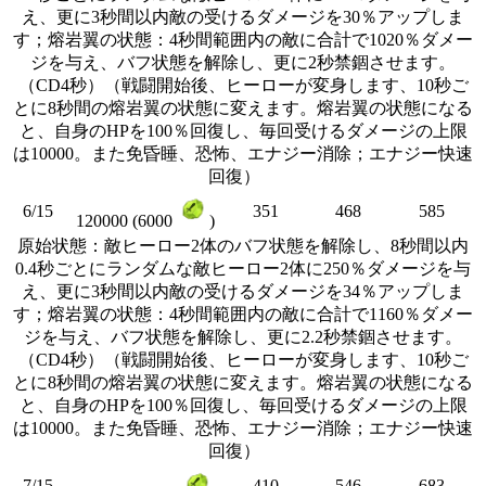
え、更に3秒間以内敵の受けるダメージを30％アップしま
す；熔岩翼の状態：4秒間範囲内の敵に合計で1020％ダメー
ジを与え、バフ状態を解除し、更に2秒禁錮させます。
（CD4秒）（戦闘開始後、ヒーローが変身します、10秒ご
とに8秒間の熔岩翼の状態に変えます。熔岩翼の状態になる
と、自身のHPを100％回復し、毎回受けるダメージの上限
は10000。また免昏睡、恐怖、エナジー消除；エナジー快速
回復）
6/15
351
468
585
120000 (6000
)
原始状態：敵ヒーロー2体のバフ状態を解除し、8秒間以内
0.4秒ごとにランダムな敵ヒーロー2体に250％ダメージを与
え、更に3秒間以内敵の受けるダメージを34％アップしま
す；熔岩翼の状態：4秒間範囲内の敵に合計で1160％ダメー
ジを与え、バフ状態を解除し、更に2.2秒禁錮させます。
（CD4秒）（戦闘開始後、ヒーローが変身します、10秒ご
とに8秒間の熔岩翼の状態に変えます。熔岩翼の状態になる
と、自身のHPを100％回復し、毎回受けるダメージの上限
は10000。また免昏睡、恐怖、エナジー消除；エナジー快速
回復）
7/15
410
546
683