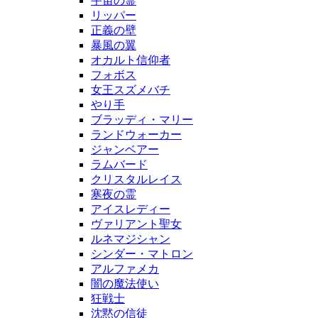
宇宙の霊
リッパー
正義の壁
暴風の翼
オカルト信仰者
フォボス
女王スズメバチ
やり手
ブラッディ・マリー
ランドウォーカー
ジャンベアー
ラムバード
クリスタルレイス
寒夜の霊
アイスレディー
ヴァリアント聖女
ルネマジシャン
シンダー・マトロン
アルファメカ
闇の魔法使い
狂戦士
沈黙の信徒