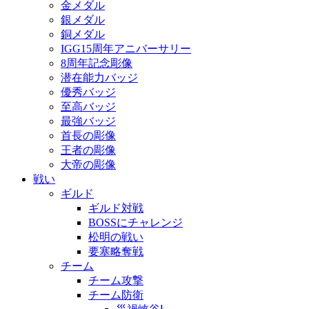
金メダル
銀メダル
銅メダル
IGG15周年アニバーサリー
8周年記念彫像
潜在能力バッジ
優秀バッジ
至高バッジ
最強バッジ
首長の彫像
王者の彫像
大帝の彫像
戦い
ギルド
ギルド対戦
BOSSにチャレンジ
松明の戦い
要塞略奪戦
チーム
チーム攻撃
チーム防衛