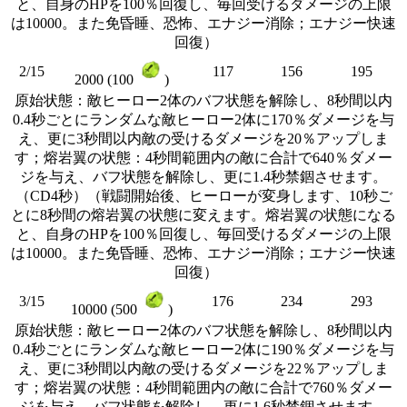
と、自身のHPを100％回復し、毎回受けるダメージの上限
は10000。また免昏睡、恐怖、エナジー消除；エナジー快速
回復）
2/15
117
156
195
2000 (100
)
原始状態：敵ヒーロー2体のバフ状態を解除し、8秒間以内
0.4秒ごとにランダムな敵ヒーロー2体に170％ダメージを与
え、更に3秒間以内敵の受けるダメージを20％アップしま
す；熔岩翼の状態：4秒間範囲内の敵に合計で640％ダメー
ジを与え、バフ状態を解除し、更に1.4秒禁錮させます。
（CD4秒）（戦闘開始後、ヒーローが変身します、10秒ご
とに8秒間の熔岩翼の状態に変えます。熔岩翼の状態になる
と、自身のHPを100％回復し、毎回受けるダメージの上限
は10000。また免昏睡、恐怖、エナジー消除；エナジー快速
回復）
3/15
176
234
293
10000 (500
)
原始状態：敵ヒーロー2体のバフ状態を解除し、8秒間以内
0.4秒ごとにランダムな敵ヒーロー2体に190％ダメージを与
え、更に3秒間以内敵の受けるダメージを22％アップしま
す；熔岩翼の状態：4秒間範囲内の敵に合計で760％ダメー
ジを与え、バフ状態を解除し、更に1.6秒禁錮させます。