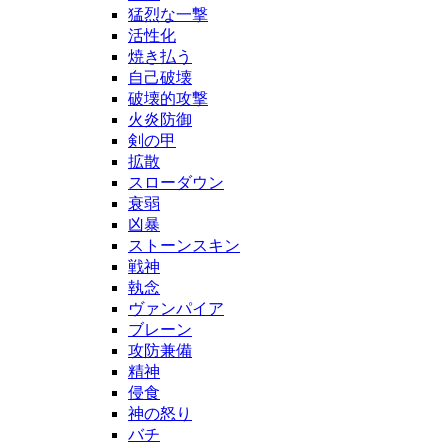
猛烈な一撃
活性化
焼き払う
自己破壊
破壊的攻撃
火炎防御
剣の甲
拡散
スローダウン
衰弱
凶暴
ストーンスキン
戦神
執念
ヴァンパイア
ブレーン
攻防兼備
精神
侵食
神の怒り
バチ