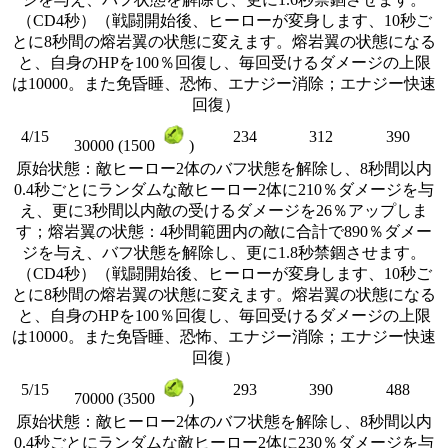
（CD4秒）（戦闘開始後、ヒーローが変身します、10秒ご
とに8秒間の熔岩翼の状態に変えます。熔岩翼の状態になる
と、自身のHPを100％回復し、毎回受けるダメージの上限
は10000。また免昏睡、恐怖、エナジー消除；エナジー快速
回復）
4/15
234
312
390
30000 (1500
)
原始状態：敵ヒーロー2体のバフ状態を解除し、8秒間以内
0.4秒ごとにランダムな敵ヒーロー2体に210％ダメージを与
え、更に3秒間以内敵の受けるダメージを26％アップしま
す；熔岩翼の状態：4秒間範囲内の敵に合計で890％ダメー
ジを与え、バフ状態を解除し、更に1.8秒禁錮させます。
（CD4秒）（戦闘開始後、ヒーローが変身します、10秒ご
とに8秒間の熔岩翼の状態に変えます。熔岩翼の状態になる
と、自身のHPを100％回復し、毎回受けるダメージの上限
は10000。また免昏睡、恐怖、エナジー消除；エナジー快速
回復）
5/15
293
390
488
70000 (3500
)
原始状態：敵ヒーロー2体のバフ状態を解除し、8秒間以内
0.4秒ごとにランダムな敵ヒーロー2体に230％ダメージを与