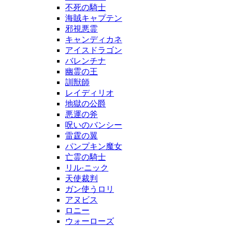
不死の騎士
海賊キャプテン
邪視悪霊
キャンディカネ
アイスドラゴン
バレンチナ
幽霊の王
訓獣師
レイディリオ
地獄の公爵
悪運の斧
呪いのバンシー
雷霆の翼
パンプキン魔女
亡霊の騎士
リル·ニック
天使裁判
ガン使うロリ
アヌビス
ロニー
ウォーローズ