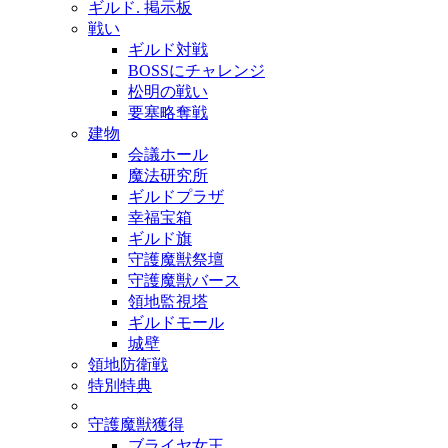
ギルド. 掲示板
戦い
ギルド対戦
BOSSにチャレンジ
松明の戦い
要塞略奪戦
建物
会議ホール
魔法研究所
ギルドプラザ
幸福宝箱
ギルド旗
守護魔獣祭壇
守護魔獣バース
領地監視塔
ギルドモール
城壁
領地防衛戦
特別特典
守護魔獣獲得
ブライヤ女王