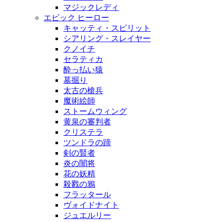
マジックレディ
エピック ヒーロー
キャッティ・スピリット
シアリング・スレイヤー
クノイチ
セラティカ
酔っ払い猿
墓掘り
太古の槍兵
魔術絵師
ストームウィング
黄泉の審判者
クリステラ
ツンドラの蹄
剣の賢者
炎の闇将
花の妖精
殺戮の鴉
フラッタール
ヴォイドナイト
ジュエルリー