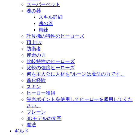
スーパーペット
魂の器
スキル詳細
魂の器
精錬
計算機の特性のヒーローズ
頂上Lv
防衛者
運命の力
比較特性のヒーローズ
比較の強度ヒーローズ
何を主人公に人材を"ルーンは魔法の力です。
進化経験
スキン
ヒーロー獲得
栄光ポイントを使用してヒーローを雇用してくだ
さい。
ブレーン
3Dモデルの文字
魔法
ギルド