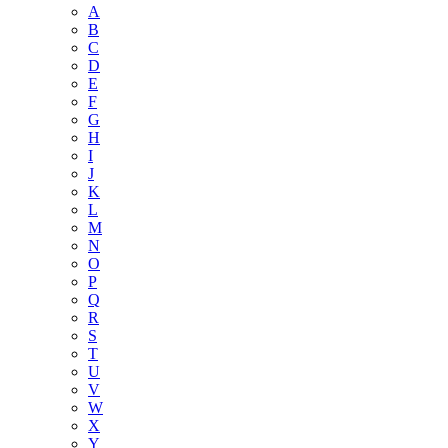
A
B
C
D
E
F
G
H
I
J
K
L
M
N
O
P
Q
R
S
T
U
V
W
X
Y