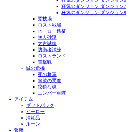
狂気のダンジョン ダンジョン6
狂気のダンジョン ダンジョン7
狂気のダンジョン ダンジョン8
闘技場
ロスト戦場
ヒーロー遠征
無人砂漠
太古試練
防衛者試練
ロストランド
電撃戦
城の危機
死の将軍
貪欲の悪魔
狡猾な魂
エンバー軍隊
アイテム
ギフトパック
ヒーロー
消耗品
ルーン
報酬