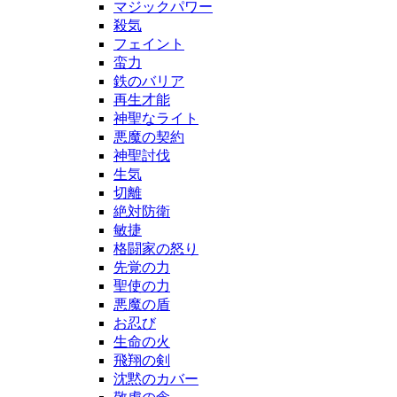
マジックパワー
殺気
フェイント
蛮力
鉄のバリア
再生才能
神聖なライト
悪魔の契約
神聖討伐
生気
切離
絶対防衛
敏捷
格闘家の怒り
先覚の力
聖使の力
悪魔の盾
お忍び
生命の火
飛翔の剣
沈黙のカバー