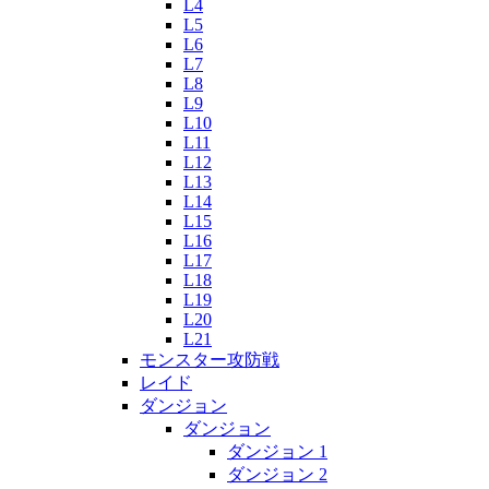
L4
L5
L6
L7
L8
L9
L10
L11
L12
L13
L14
L15
L16
L17
L18
L19
L20
L21
モンスター攻防戦
レイド
ダンジョン
ダンジョン
ダンジョン 1
ダンジョン 2