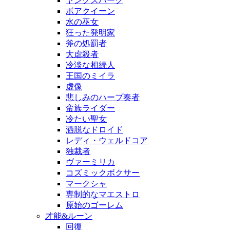
ヤングスパーク
ボアクイーン
水の巫女
狂った発明家
斧の処罰者
大虐殺者
冷淡な相続人
王国のミイラ
虚像
悲しみのハープ奏者
蛮族ライダー
冷たい聖女
洒脱なドロイド
レディ・ウェルドコア
独裁者
ヴァーミリカ
コズミックボクサー
マークシャ
専制的なマエストロ
原始のゴーレム
才能&ルーン
回復