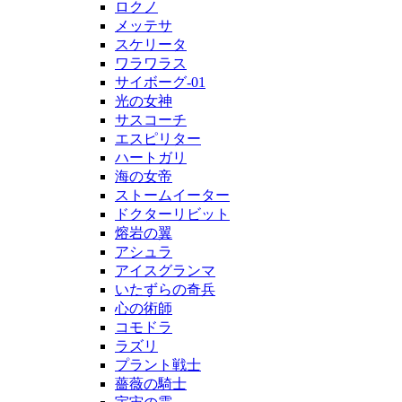
ロクノ
メッテサ
スケリータ
ワラワラス
サイボーグ-01
光の女神
サスコーチ
エスピリター
ハートガリ
海の女帝
ストームイーター
ドクターリビット
熔岩の翼
アシュラ
アイスグランマ
いたずらの奇兵
心の術師
コモドラ
ラズリ
プラント戦士
薔薇の騎士