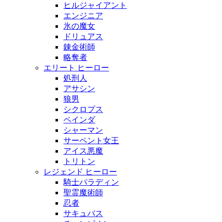
ヒルジャイアント
エンジニア
氷の魔女
ドリュアス
錬金術師
略奪者
エリート ヒーロー
処刑人
アサシン
狼男
シクロプス
ペインダ
シャーマン
サーペント女王
アイス悪魔
トリトン
レジェンド ヒーロー
騎士パラディン
聖霊魔術師
忍者
サキュバス