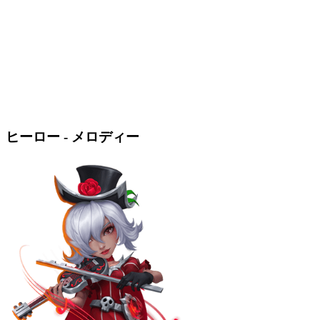
ヒーロー - メロディー