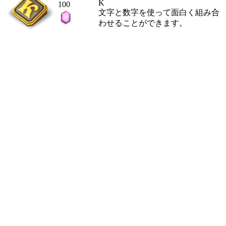
K
100
文字と数字を使って面白く組み合
わせることができます。