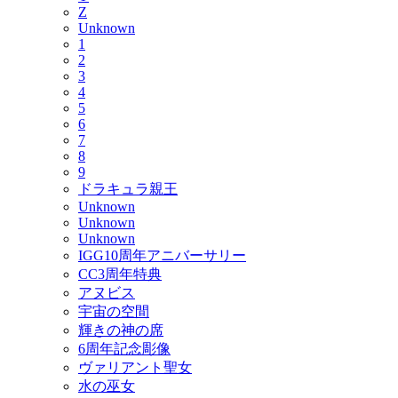
Z
Unknown
1
2
3
4
5
6
7
8
9
ドラキュラ親王
Unknown
Unknown
Unknown
IGG10周年アニバーサリー
CC3周年特典
アヌビス
宇宙の空間
輝きの神の席
6周年記念彫像
ヴァリアント聖女
水の巫女