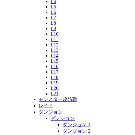
L4
L5
L6
L7
L8
L9
L10
L11
L12
L13
L14
L15
L16
L17
L18
L19
L20
L21
モンスター攻防戦
レイド
ダンジョン
ダンジョン
ダンジョン 1
ダンジョン 2