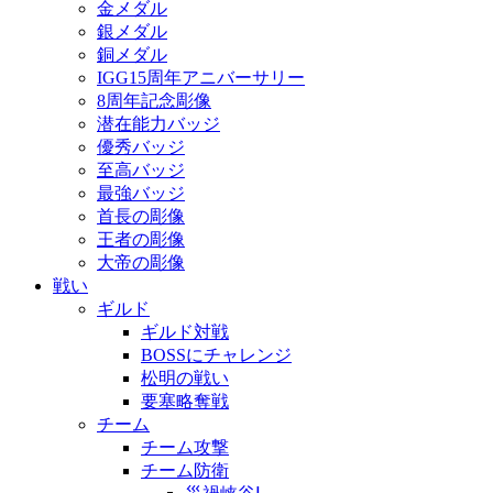
金メダル
銀メダル
銅メダル
IGG15周年アニバーサリー
8周年記念彫像
潜在能力バッジ
優秀バッジ
至高バッジ
最強バッジ
首長の彫像
王者の彫像
大帝の彫像
戦い
ギルド
ギルド対戦
BOSSにチャレンジ
松明の戦い
要塞略奪戦
チーム
チーム攻撃
チーム防衛