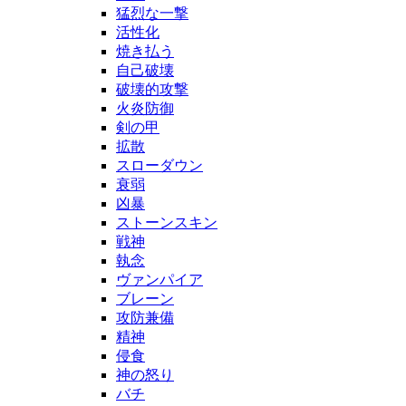
猛烈な一撃
活性化
焼き払う
自己破壊
破壊的攻撃
火炎防御
剣の甲
拡散
スローダウン
衰弱
凶暴
ストーンスキン
戦神
執念
ヴァンパイア
ブレーン
攻防兼備
精神
侵食
神の怒り
バチ