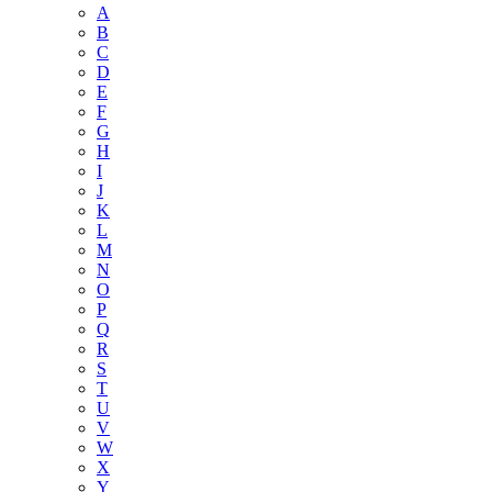
A
B
C
D
E
F
G
H
I
J
K
L
M
N
O
P
Q
R
S
T
U
V
W
X
Y