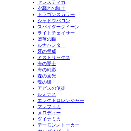
セレスティカ
夕暮れの騎士
ドラゴンスカラー
シャドウバロン
スパイダークイーン
ライトチェイサー
堕落の瞳
ルナハンター
牙の脅威
ミストリックス
海の闘士
海の幻影
森の蛍光
魂の鎌
アビスの使徒
ルミナス
エレクトロレンジャー
マレフィカ
メロディー
ダイナミカ
デーモンストーカー