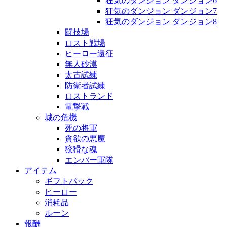
狂気のダンジョン ダンジョン6
狂気のダンジョン ダンジョン7
狂気のダンジョン ダンジョン8
闘技場
ロスト戦場
ヒーロー遠征
無人砂漠
太古試練
防衛者試練
ロストランド
電撃戦
城の危機
死の将軍
貪欲の悪魔
狡猾な魂
エンバー軍隊
アイテム
ギフトパック
ヒーロー
消耗品
ルーン
報酬