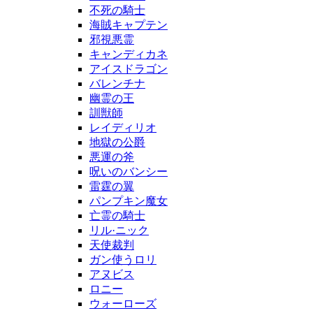
不死の騎士
海賊キャプテン
邪視悪霊
キャンディカネ
アイスドラゴン
バレンチナ
幽霊の王
訓獣師
レイディリオ
地獄の公爵
悪運の斧
呪いのバンシー
雷霆の翼
パンプキン魔女
亡霊の騎士
リル·ニック
天使裁判
ガン使うロリ
アヌビス
ロニー
ウォーローズ