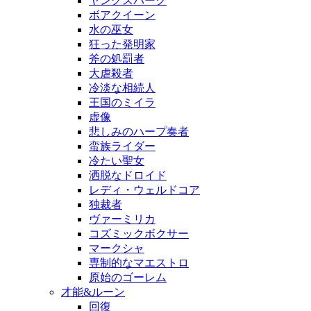
ヤングスパーク
ボアクイーン
水の巫女
狂った発明家
斧の処罰者
大虐殺者
冷淡な相続人
王国のミイラ
虚像
悲しみのハープ奏者
蛮族ライダー
冷たい聖女
洒脱なドロイド
レディ・ウェルドコア
独裁者
ヴァーミリカ
コズミックボクサー
マークシャ
専制的なマエストロ
原始のゴーレム
才能&ルーン
回復