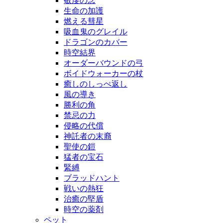
敬虔の念
生命の加護
燃える彗星
吸血鬼のグレイル
ドラゴンのカバー
時空結界
オーダーバウンドの弓
ボイドウォーカーの杖
癒しのしっぺ返し
風の導き
勝利の角
禁忌の力
侵略の代償
神託者の末裔
聖使の鎧
猛者の宝石
緊縛
ブラッドハント
戦いの熱狂
治癒の堅盾
時空の薬剤
ペット