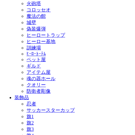
火砲塔
コロッセオ
魔法の館
城壁
偽装爆弾
ヒーロートラップ
ヒーロー基地
訓練場
ﾋｰﾛｰﾄｰﾃﾑ
ペット屋
ギルド
アイテム屋
魂の器ホール
クオリー
防衛者彫像
装飾品
忍者
サッカースターカップ
旗1
旗2
旗3