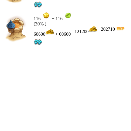
116
+
116
(30% )
202710
121200
60600
+ 60600