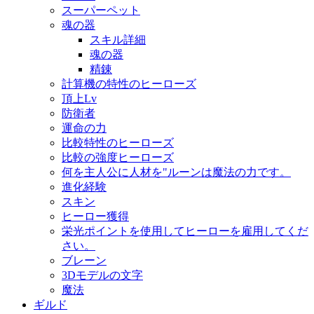
スーパーペット
魂の器
スキル詳細
魂の器
精錬
計算機の特性のヒーローズ
頂上Lv
防衛者
運命の力
比較特性のヒーローズ
比較の強度ヒーローズ
何を主人公に人材を"ルーンは魔法の力です。
進化経験
スキン
ヒーロー獲得
栄光ポイントを使用してヒーローを雇用してくだ
さい。
ブレーン
3Dモデルの文字
魔法
ギルド