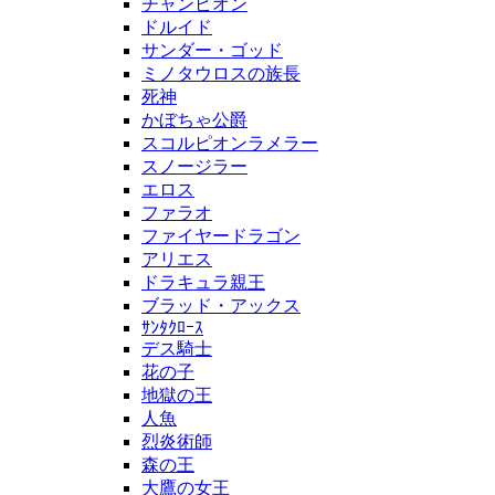
チャンピオン
ドルイド
サンダー・ゴッド
ミノタウロスの族長
死神
かぼちゃ公爵
スコルピオンラメラー
スノージラー
エロス
ファラオ
ファイヤードラゴン
アリエス
ドラキュラ親王
ブラッド・アックス
ｻﾝﾀｸﾛｰｽ
デス騎士
花の子
地獄の王
人魚
烈炎術師
森の王
大鷹の女王