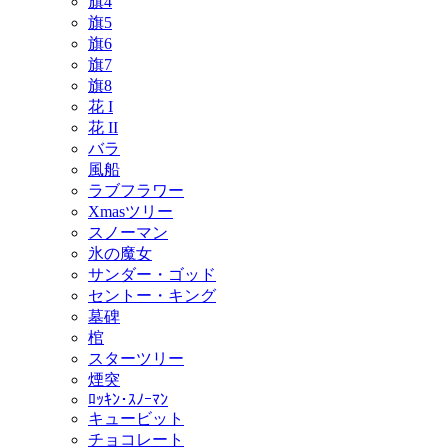
旗4
旗5
旗6
旗7
旗8
花 I
花 II
バラ
風船
ラブフラワー
Xmasツリー
スノーマン
氷の魔女
サンダー・ゴッド
セントー・キング
墓碑
棺
スターツリー
煙突
ﾛｯｷﾝ･ｽﾉｰﾏﾝ
キュービット
チョコレート