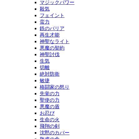
マジックパワー
殺気
フェイント
蛮力
鉄のバリア
再生才能
神聖なライト
悪魔の契約
神聖討伐
生気
切離
絶対防衛
敏捷
格闘家の怒り
先覚の力
聖使の力
悪魔の盾
お忍び
生命の火
飛翔の剣
沈黙のカバー