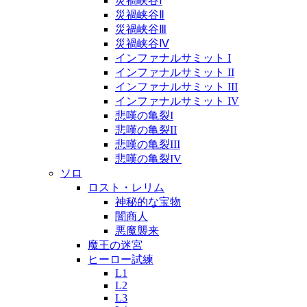
災禍峡谷Ⅰ
災禍峡谷Ⅱ
災禍峡谷Ⅲ
災禍峡谷Ⅳ
インファナルサミット I
インファナルサミット II
インファナルサミット III
インファナルサミット IV
悲嘆の亀裂I
悲嘆の亀裂II
悲嘆の亀裂III
悲嘆の亀裂IV
ソロ
ロスト・レリム
神秘的な宝物
闇商人
悪魔襲来
魔王の迷宮
ヒーロー試練
L1
L2
L3