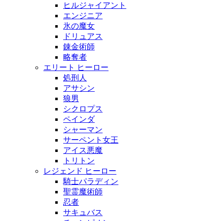
ヒルジャイアント
エンジニア
氷の魔女
ドリュアス
錬金術師
略奪者
エリート ヒーロー
処刑人
アサシン
狼男
シクロプス
ペインダ
シャーマン
サーペント女王
アイス悪魔
トリトン
レジェンド ヒーロー
騎士パラディン
聖霊魔術師
忍者
サキュバス