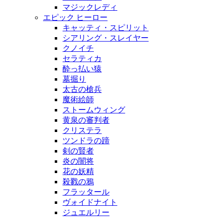
マジックレディ
エピック ヒーロー
キャッティ・スピリット
シアリング・スレイヤー
クノイチ
セラティカ
酔っ払い猿
墓掘り
太古の槍兵
魔術絵師
ストームウィング
黄泉の審判者
クリステラ
ツンドラの蹄
剣の賢者
炎の闇将
花の妖精
殺戮の鴉
フラッタール
ヴォイドナイト
ジュエルリー