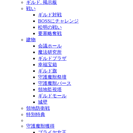
ギルド. 掲示板
戦い
ギルド対戦
BOSSにチャレンジ
松明の戦い
要塞略奪戦
建物
会議ホール
魔法研究所
ギルドプラザ
幸福宝箱
ギルド旗
守護魔獣祭壇
守護魔獣バース
領地監視塔
ギルドモール
城壁
領地防衛戦
特別特典
守護魔獣獲得
ブライヤ女王