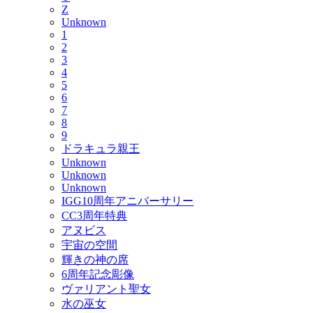
Z
Unknown
1
2
3
4
5
6
7
8
9
ドラキュラ親王
Unknown
Unknown
Unknown
IGG10周年アニバーサリー
CC3周年特典
アヌビス
宇宙の空間
輝きの神の席
6周年記念彫像
ヴァリアント聖女
水の巫女