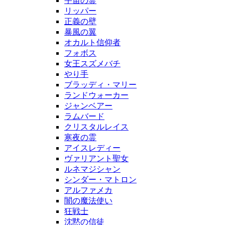
宇宙の霊
リッパー
正義の壁
暴風の翼
オカルト信仰者
フォボス
女王スズメバチ
やり手
ブラッディ・マリー
ランドウォーカー
ジャンベアー
ラムバード
クリスタルレイス
寒夜の霊
アイスレディー
ヴァリアント聖女
ルネマジシャン
シンダー・マトロン
アルファメカ
闇の魔法使い
狂戦士
沈黙の信徒