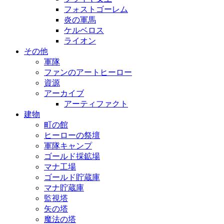
フォストゴーレム
炎の軍馬
ケルベロス
ライオン
その他
軍隊
ファンのアートヒーロー
資源
アーカイブ
アーティファクト
建物
町の館
ヒーローの祭壇
軍隊キャンプ
ゴールド採鉱場
マナ工場
ゴールド貯蔵庫
マナ貯蔵庫
監視塔
矢の塔
魔法の塔