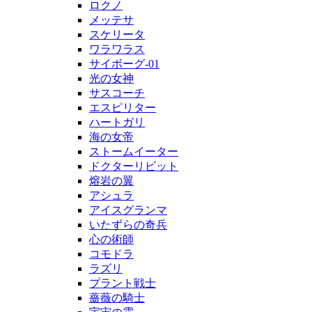
ロクノ
メッテサ
スケリータ
ワラワラス
サイボーグ-01
光の女神
サスコーチ
エスピリター
ハートガリ
海の女帝
ストームイーター
ドクターリビット
熔岩の翼
アシュラ
アイスグランマ
いたずらの奇兵
心の術師
コモドラ
ラズリ
プラント戦士
薔薇の騎士