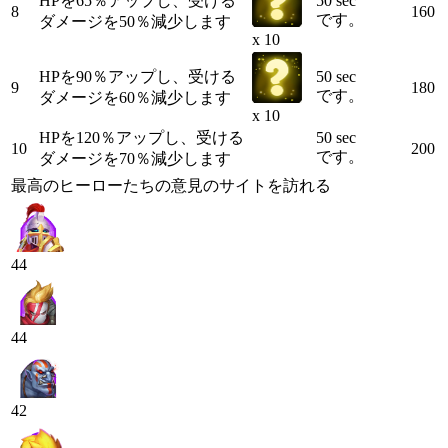
HPを65％アップし、受ける
50 sec
8
160
です。
ダメージを50％減少します
x 10
HPを90％アップし、受ける
50 sec
9
180
です。
ダメージを60％減少します
x 10
HPを120％アップし、受ける
50 sec
10
200
です。
ダメージを70％減少します
最高のヒーローたちの意見のサイトを訪れる
44
44
42