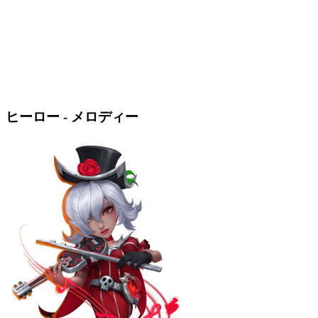
ヒーロー - メロディー