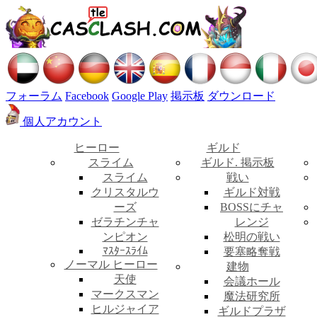
フォーラム
Facebook
Google Play
掲示板
ダウンロード
個人アカウント
ヒーロー
ギルド
スライム
ギルド. 掲示板
スライム
戦い
クリスタルウ
ギルド対戦
ーズ
BOSSにチャ
ゼラチンチャ
レンジ
ンピオン
松明の戦い
ﾏｽﾀｰｽﾗｲﾑ
要塞略奪戦
ノーマル ヒーロー
建物
天使
会議ホール
マークスマン
魔法研究所
ヒルジャイア
ギルドプラザ