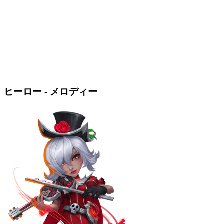
ヒーロー - メロディー