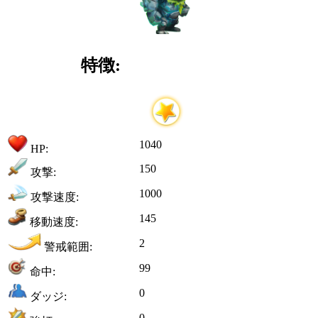
特徴:
1040
HP:
150
攻撃:
1000
攻撃速度:
145
移動速度:
2
警戒範囲:
99
命中:
0
ダッジ:
0