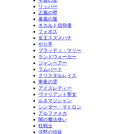
宇宙の霊
リッパー
正義の壁
暴風の翼
オカルト信仰者
フォボス
女王スズメバチ
やり手
ブラッディ・マリー
ランドウォーカー
ジャンベアー
ラムバード
クリスタルレイス
寒夜の霊
アイスレディー
ヴァリアント聖女
ルネマジシャン
シンダー・マトロン
アルファメカ
闇の魔法使い
狂戦士
沈黙の信徒