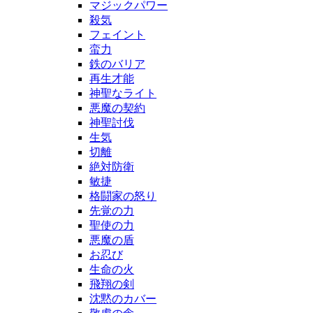
マジックパワー
殺気
フェイント
蛮力
鉄のバリア
再生才能
神聖なライト
悪魔の契約
神聖討伐
生気
切離
絶対防衛
敏捷
格闘家の怒り
先覚の力
聖使の力
悪魔の盾
お忍び
生命の火
飛翔の剣
沈黙のカバー