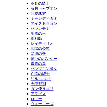
不死の騎士
海賊キャプテン
邪視悪霊
キャンディカネ
アイスドラゴン
バレンチナ
幽霊の王
訓獣師
レイディリオ
地獄の公爵
悪運の斧
呪いのバンシー
雷霆の翼
パンプキン魔女
亡霊の騎士
リル·ニック
天使裁判
ガン使うロリ
アヌビス
ロニー
ウォーローズ