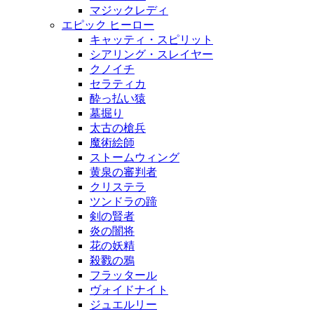
マジックレディ
エピック ヒーロー
キャッティ・スピリット
シアリング・スレイヤー
クノイチ
セラティカ
酔っ払い猿
墓掘り
太古の槍兵
魔術絵師
ストームウィング
黄泉の審判者
クリステラ
ツンドラの蹄
剣の賢者
炎の闇将
花の妖精
殺戮の鴉
フラッタール
ヴォイドナイト
ジュエルリー