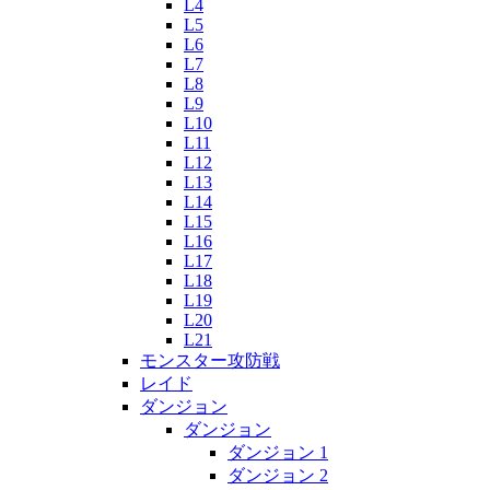
L4
L5
L6
L7
L8
L9
L10
L11
L12
L13
L14
L15
L16
L17
L18
L19
L20
L21
モンスター攻防戦
レイド
ダンジョン
ダンジョン
ダンジョン 1
ダンジョン 2