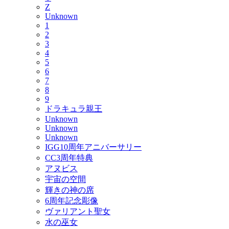
Z
Unknown
1
2
3
4
5
6
7
8
9
ドラキュラ親王
Unknown
Unknown
Unknown
IGG10周年アニバーサリー
CC3周年特典
アヌビス
宇宙の空間
輝きの神の席
6周年記念彫像
ヴァリアント聖女
水の巫女