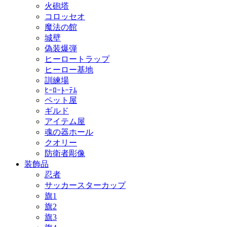
火砲塔
コロッセオ
魔法の館
城壁
偽装爆弾
ヒーロートラップ
ヒーロー基地
訓練場
ﾋｰﾛｰﾄｰﾃﾑ
ペット屋
ギルド
アイテム屋
魂の器ホール
クオリー
防衛者彫像
装飾品
忍者
サッカースターカップ
旗1
旗2
旗3