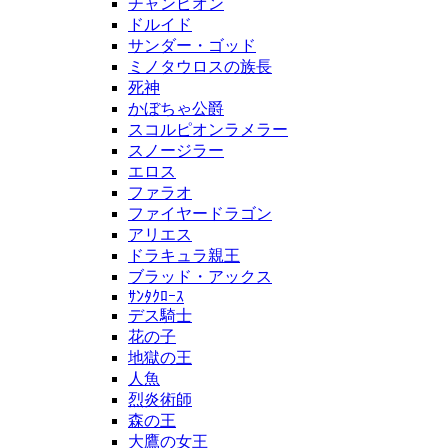
チャンピオン
ドルイド
サンダー・ゴッド
ミノタウロスの族長
死神
かぼちゃ公爵
スコルピオンラメラー
スノージラー
エロス
ファラオ
ファイヤードラゴン
アリエス
ドラキュラ親王
ブラッド・アックス
ｻﾝﾀｸﾛｰｽ
デス騎士
花の子
地獄の王
人魚
烈炎術師
森の王
大鷹の女王