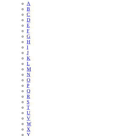
A
B
C
D
E
F
G
H
I
J
K
L
M
N
O
P
Q
R
S
T
U
V
W
X
Y