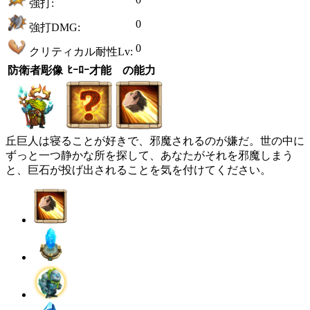
強打:
0
強打DMG:
0
クリティカル耐性Lv:
防衛者彫像
ﾋｰﾛｰ才能
の能力
丘巨人は寝ることが好きで、邪魔されるのが嫌だ。世の中に
ずっと一つ静かな所を探して、あなたがそれを邪魔しまう
と、巨石が投げ出されることを気を付けてください。