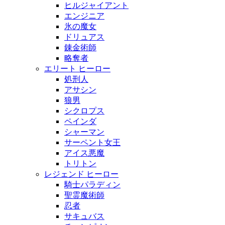
ヒルジャイアント
エンジニア
氷の魔女
ドリュアス
錬金術師
略奪者
エリート ヒーロー
処刑人
アサシン
狼男
シクロプス
ペインダ
シャーマン
サーペント女王
アイス悪魔
トリトン
レジェンド ヒーロー
騎士パラディン
聖霊魔術師
忍者
サキュバス