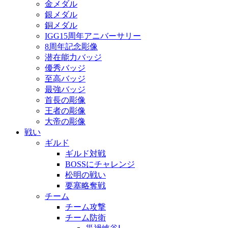
金メダル
銀メダル
銅メダル
IGG15周年アニバーサリー
8周年記念彫像
潜在能力バッジ
優秀バッジ
至高バッジ
最強バッジ
首長の彫像
王者の彫像
大帝の彫像
戦い
ギルド
ギルド対戦
BOSSにチャレンジ
松明の戦い
要塞略奪戦
チーム
チーム攻撃
チーム防衛