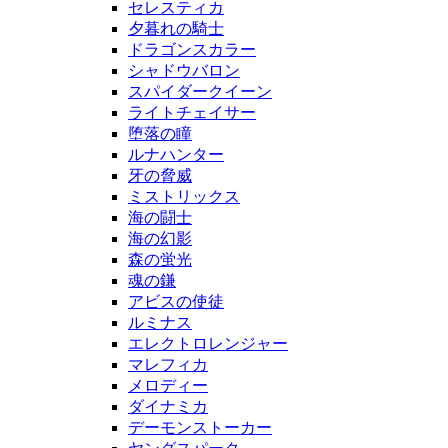
セレスティカ
夕暮れの騎士
ドラゴンスカラー
シャドウバロン
スパイダークイーン
ライトチェイサー
堕落の瞳
ルナハンター
牙の脅威
ミストリックス
海の闘士
海の幻影
森の蛍光
魂の鎌
アビスの使徒
ルミナス
エレクトロレンジャー
マレフィカ
メロディー
ダイナミカ
デーモンストーカー