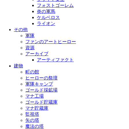
フォストゴーレム
炎の軍馬
ケルベロス
ライオン
その他
軍隊
ファンのアートヒーロー
資源
アーカイブ
アーティファクト
建物
町の館
ヒーローの祭壇
軍隊キャンプ
ゴールド採鉱場
マナ工場
ゴールド貯蔵庫
マナ貯蔵庫
監視塔
矢の塔
魔法の塔