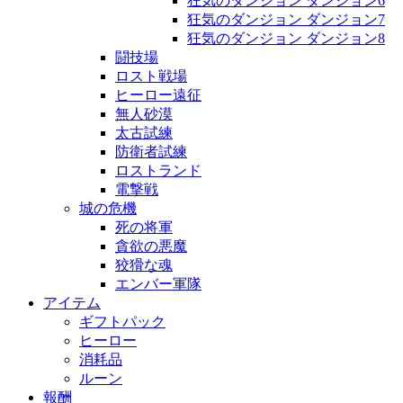
狂気のダンジョン ダンジョン6
狂気のダンジョン ダンジョン7
狂気のダンジョン ダンジョン8
闘技場
ロスト戦場
ヒーロー遠征
無人砂漠
太古試練
防衛者試練
ロストランド
電撃戦
城の危機
死の将軍
貪欲の悪魔
狡猾な魂
エンバー軍隊
アイテム
ギフトパック
ヒーロー
消耗品
ルーン
報酬