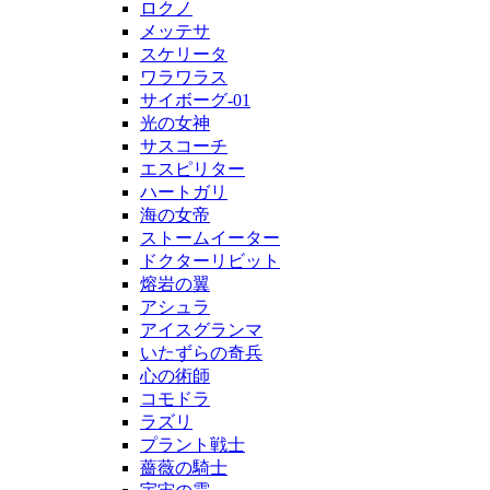
ロクノ
メッテサ
スケリータ
ワラワラス
サイボーグ-01
光の女神
サスコーチ
エスピリター
ハートガリ
海の女帝
ストームイーター
ドクターリビット
熔岩の翼
アシュラ
アイスグランマ
いたずらの奇兵
心の術師
コモドラ
ラズリ
プラント戦士
薔薇の騎士