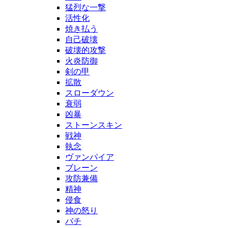
猛烈な一撃
活性化
焼き払う
自己破壊
破壊的攻撃
火炎防御
剣の甲
拡散
スローダウン
衰弱
凶暴
ストーンスキン
戦神
執念
ヴァンパイア
ブレーン
攻防兼備
精神
侵食
神の怒り
バチ