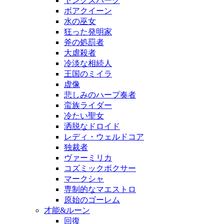
ヤングスパーク
ボアクイーン
水の巫女
狂った発明家
斧の処罰者
大虐殺者
冷淡な相続人
王国のミイラ
虚像
悲しみのハープ奏者
蛮族ライダー
冷たい聖女
洒脱なドロイド
レディ・ウェルドコア
独裁者
ヴァーミリカ
コズミックボクサー
マークシャ
専制的なマエストロ
原始のゴーレム
才能&ルーン
回復