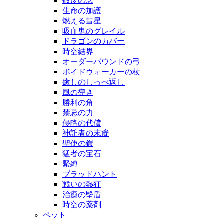
敬虔の念
生命の加護
燃える彗星
吸血鬼のグレイル
ドラゴンのカバー
時空結界
オーダーバウンドの弓
ボイドウォーカーの杖
癒しのしっぺ返し
風の導き
勝利の角
禁忌の力
侵略の代償
神託者の末裔
聖使の鎧
猛者の宝石
緊縛
ブラッドハント
戦いの熱狂
治癒の堅盾
時空の薬剤
ペット