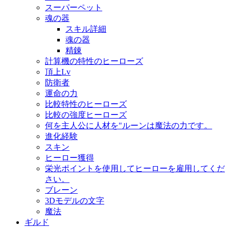
スーパーペット
魂の器
スキル詳細
魂の器
精錬
計算機の特性のヒーローズ
頂上Lv
防衛者
運命の力
比較特性のヒーローズ
比較の強度ヒーローズ
何を主人公に人材を"ルーンは魔法の力です。
進化経験
スキン
ヒーロー獲得
栄光ポイントを使用してヒーローを雇用してくだ
さい。
ブレーン
3Dモデルの文字
魔法
ギルド