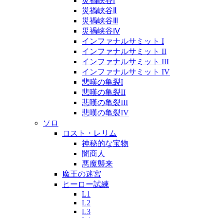
災禍峡谷Ⅰ
災禍峡谷Ⅱ
災禍峡谷Ⅲ
災禍峡谷Ⅳ
インファナルサミット I
インファナルサミット II
インファナルサミット III
インファナルサミット IV
悲嘆の亀裂I
悲嘆の亀裂II
悲嘆の亀裂III
悲嘆の亀裂IV
ソロ
ロスト・レリム
神秘的な宝物
闇商人
悪魔襲来
魔王の迷宮
ヒーロー試練
L1
L2
L3