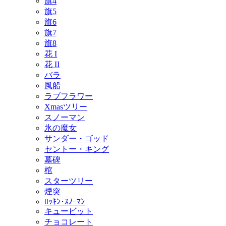
旗4
旗5
旗6
旗7
旗8
花 I
花 II
バラ
風船
ラブフラワー
Xmasツリー
スノーマン
氷の魔女
サンダー・ゴッド
セントー・キング
墓碑
棺
スターツリー
煙突
ﾛｯｷﾝ･ｽﾉｰﾏﾝ
キュービット
チョコレート