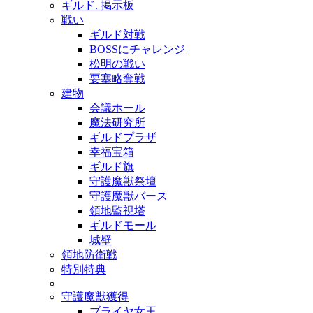
ギルド. 掲示板
戦い
ギルド対戦
BOSSにチャレンジ
松明の戦い
要塞略奪戦
建物
会議ホール
魔法研究所
ギルドプラザ
幸福宝箱
ギルド旗
守護魔獣祭壇
守護魔獣バース
領地監視塔
ギルドモール
城壁
領地防衛戦
特別特典
守護魔獣獲得
ブライヤ女王