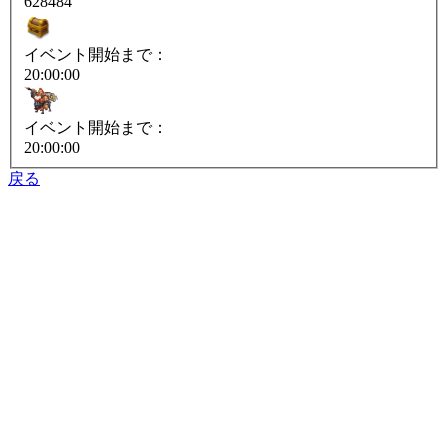
628484
イベント開始まで：
20:00:00
イベント開始まで：
20:00:00
戻る